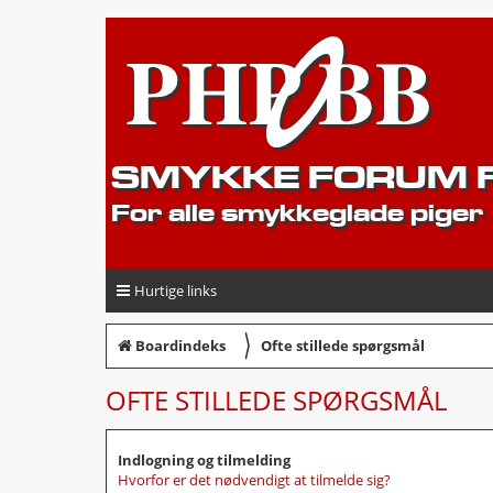
SMYKKE FORUM F
For alle smykkeglade piger
Hurtige links
〉
Boardindeks
Ofte stillede spørgsmål
OFTE STILLEDE SPØRGSMÅL
Indlogning og tilmelding
Hvorfor er det nødvendigt at tilmelde sig?