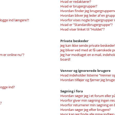
Hvad er redaktører?
Hvad er brugergrupper?
Hvordan finder jeg brugergrupperne
Hvordan bliver jeg leder af en grup
 logge ind længere?!
Hvorfor vises nogle brugergrupper
Hvad er "Standardbrugergruppe"?
Hvad viser linket til "Holdet"?
Private beskeder
Jeg kan ikke sende private beskeder
Jeg bliver ved med at få uønskede p
m er online nu"?
Jeg har modtaget en e-mail, indehol
board!
Venner og ignorerede brugere
Hvad indeholder listerne "Venner o
Hvordan tilføjer og fjerner jeg brug
 logge ind?
Søgning i fora
Hvordan søger jeg i et forum eller 
Hvorfor giver min søgning ingen res
g?
Hvorfor returnerer min søgning en b
Hvordan søger jeg efter brugere?
Hvor kan jeg finde alle mine indlæ