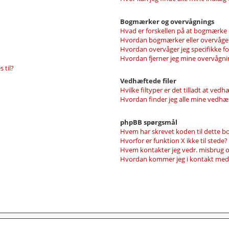
Bogmærker og overvågnings
Hvad er forskellen på at bogmærke 
Hvordan bogmærker eller overvåger
Hvordan overvåger jeg specifikke f
Hvordan fjerner jeg mine overvågni
 til?
Vedhæftede filer
Hvilke filtyper er det tilladt at ved
Hvordan finder jeg alle mine vedhæf
phpBB spørgsmål
Hvem har skrevet koden til dette b
Hvorfor er funktion X ikke til stede?
Hvem kontakter jeg vedr. misbrug og
Hvordan kommer jeg i kontakt med