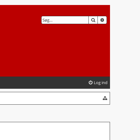
SØG
AVANCERET SØG
Log ind