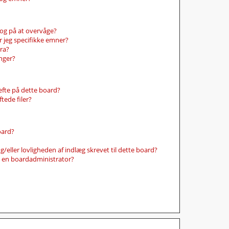
og på at overvåge?
 jeg specifikke emner?
ora?
nger?
hæfte på dette board?
tede filer?
oard?
/eller lovligheden af indlæg skrevet til dette board?
 en boardadministrator?