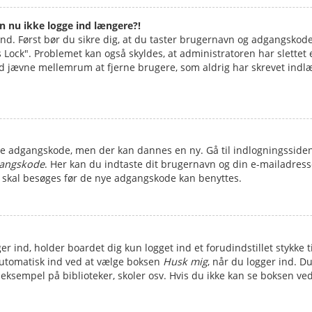
an nu ikke logge ind længere?!
 ind. Først bør du sikre dig, at du taster brugernavn og adgangskod
Lock". Problemet kan også skyldes, at administratoren har slettet el
 jævne mellemrum at fjerne brugere, som aldrig har skrevet indlæg.
amle adgangskode, men der kan dannes en ny. Gå til indlogningssiden
gangskode
. Her kan du indtaste dit brugernavn og din e-mailadress
 skal besøges før de nye adgangskode kan benyttes.
er ind, holder boardet dig kun logget ind et forudindstillet stykke 
automatisk ind ved at vælge boksen
Husk mig
, når du logger ind. D
ksempel på biblioteker, skoler osv. Hvis du ikke kan se boksen ved