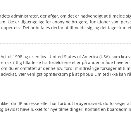
ardets administrator, der afgør, om det er nødvendigt at tilmelde sig
 som ikke er tilgængelige for anonyme brugere; funktioner som perso
upper osv. Det anbefales derfor at tilmelde sig, og det tager kun et
Act of 1998 og er en lov i United States of America (USA), som kræv
 en skriftlig tilladelse fra forældrene eller på anden måde have en
 om du er omfattet af denne lov, fordi mindreårige forsøger at tilme
en advokat. Vær venligst opmærksom på at phpBB Limited ikke kan 
ukket din IP-adresse eller har forbudt brugernavnet, du forsøger a
og bevidst have lukket for nye tilmeldinger. Kontakt en boardadmini