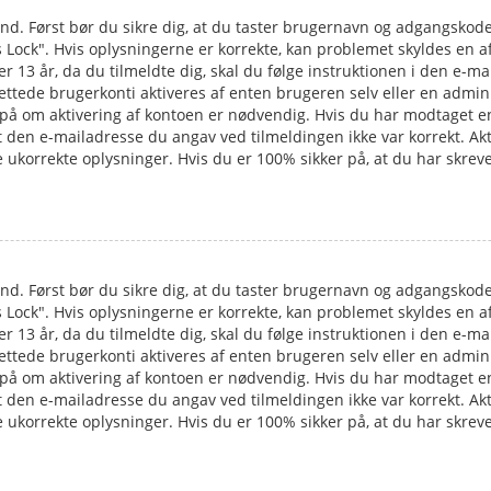
 ind. Først bør du sikre dig, at du taster brugernavn og adgangskod
 Lock". Hvis oplysningerne er korrekte, kan problemet skyldes en a
der 13 år, da du tilmeldte dig, skal du følge instruktionen i den e-m
ettede brugerkonti aktiveres af enten brugeren selv eller en admini
å om aktivering af kontoen er nødvendig. Hvis du har modtaget en e
t den e-mailadresse du angav ved tilmeldingen ikke var korrekt. Ak
ukorrekte oplysninger. Hvis du er 100% sikker på, at du har skreve
 ind. Først bør du sikre dig, at du taster brugernavn og adgangskod
 Lock". Hvis oplysningerne er korrekte, kan problemet skyldes en a
der 13 år, da du tilmeldte dig, skal du følge instruktionen i den e-m
ettede brugerkonti aktiveres af enten brugeren selv eller en admini
å om aktivering af kontoen er nødvendig. Hvis du har modtaget en e
t den e-mailadresse du angav ved tilmeldingen ikke var korrekt. Ak
ukorrekte oplysninger. Hvis du er 100% sikker på, at du har skreve