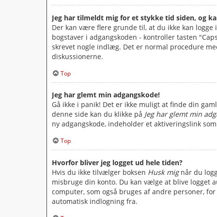
Jeg har tilmeldt mig for et stykke tid siden, og k
Der kan være flere grunde til, at du ikke kan logge
bogstaver i adgangskoden - kontroller tasten "Caps 
skrevet nogle indlæg. Det er normal procedure med
diskussionerne.
Top
Jeg har glemt min adgangskode!
Gå ikke i panik! Det er ikke muligt at finde din g
denne side kan du klikke på
Jeg har glemt min ad
ny adgangskode, indeholder et aktiveringslink som
Top
Hvorfor bliver jeg logget ud hele tiden?
Hvis du ikke tilvælger boksen
Husk mig
når du logg
misbruge din konto. Du kan vælge at blive logget 
computer, som også bruges af andre personer, for e
automatisk indlogning fra.