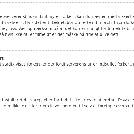
bserverens) tidsindstilling er forkert, kan du næsten med sikkerhed
 selv er i. Hvis det er tilfældet, bør du rette i din profil hvor du k
ey, osv. Vær opmærksom på at det kun er muligt for tilmeldte bru
å hvis ikke du er tilmeldt er det måske på tide at blive det!
rt!
 stadig vises forkert, er det fordi serverens ur er indstillet forkert
installeret dit sprog, eller fordi det ikke er oversat endnu. Prøv 
is den ikke eksisterer er du velkommen til selv at foretage oversæ