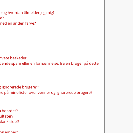
 og hvordan tilmelder jeg mig?
pe?
 med en anden farve?
!
rivate beskeder!
dende spam eller en fornærmelse, fra en bruger på dette
g ignorerede brugere"?
ere på mine lister over venner og ignorerede brugere?
på boardet?
ultater?
lank side!?
g og emner?