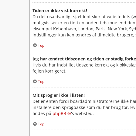
Tiden er ikke vist korrekt!
Da det usædvanligt sjældent sker at webstedets (we
muligvis ser er en tid i en anden tidszone end den du
eksempel København, London, Paris, New York, Sydn
indstillinger kun kan ændres af tilmeldte brugere, s
Top
Jeg har ændret tidszonen og tiden er stadig forke
Hvis du har indstillet tidszone korrekt og klokkeslæt
fejlen korrigeret.
Top
Mit sprog er ikke i listen!
Det er enten fordi boardadministratorerne ikke har 
installere den sprogpakke som du har brug for. Hv
findes på
phpBB ®
's websted.
Top