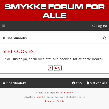
SMYKKE FORUM FOR
ALLE
Log ind
S
Boardindeks
ø
SLET COOKIES
g
Er du sikker på, at du vil slette alle cookies sat af dette board?
Boardindeks
OSS
Slet cookies
Stasis Leak style by
Ian Bradley
Udviklet af
phpBB
® Forum Software © phpBB Limited
Privatliv
|
Vilkår