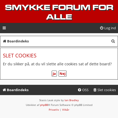
SMYKKE FORUM FOR
ALLE
Log ind
S
Boardindeks
ø
SLET COOKIES
g
Er du sikker på, at du vil slette alle cookies sat af dette board?
Boardindeks
OSS
Slet cookies
Stasis Leak style by
Ian Bradley
Udviklet af
phpBB
® Forum Software © phpBB Limited
Privatliv
|
Vilkår