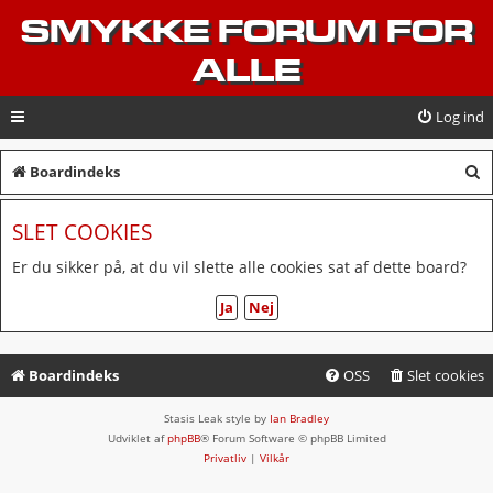
SMYKKE FORUM FOR
ALLE
Log ind
S
Boardindeks
ø
SLET COOKIES
g
Er du sikker på, at du vil slette alle cookies sat af dette board?
Boardindeks
OSS
Slet cookies
Stasis Leak style by
Ian Bradley
Udviklet af
phpBB
® Forum Software © phpBB Limited
Privatliv
|
Vilkår