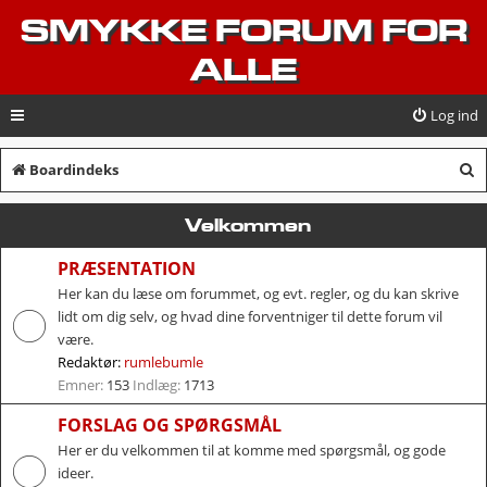
SMYKKE FORUM FOR
ALLE
Log ind
S
Boardindeks
ø
Velkommen
g
PRÆSENTATION
Her kan du læse om forummet, og evt. regler, og du kan skrive
lidt om dig selv, og hvad dine forventniger til dette forum vil
være.
Redaktør:
rumlebumle
Emner:
153
Indlæg:
1713
FORSLAG OG SPØRGSMÅL
Her er du velkommen til at komme med spørgsmål, og gode
ideer.