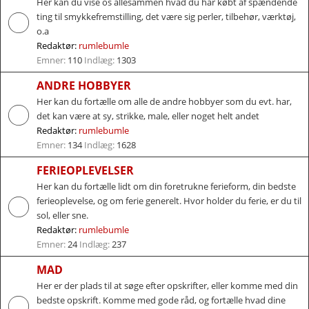
Her kan du vise os allesammen hvad du har købt af spændende
ting til smykkefremstilling, det være sig perler, tilbehør, værktøj,
o.a
Redaktør:
rumlebumle
Emner:
110
Indlæg:
1303
ANDRE HOBBYER
Her kan du fortælle om alle de andre hobbyer som du evt. har,
det kan være at sy, strikke, male, eller noget helt andet
Redaktør:
rumlebumle
Emner:
134
Indlæg:
1628
FERIEOPLEVELSER
Her kan du fortælle lidt om din foretrukne ferieform, din bedste
ferieoplevelse, og om ferie generelt. Hvor holder du ferie, er du til
sol, eller sne.
Redaktør:
rumlebumle
Emner:
24
Indlæg:
237
MAD
Her er der plads til at søge efter opskrifter, eller komme med din
bedste opskrift. Komme med gode råd, og fortælle hvad dine