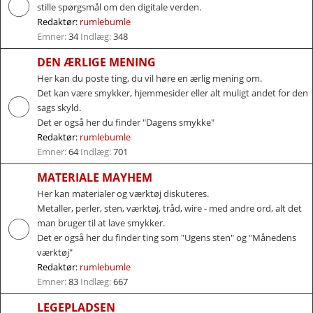
stille spørgsmål om den digitale verden.
Redaktør:
rumlebumle
Emner:
34
Indlæg:
348
DEN ÆRLIGE MENING
Her kan du poste ting, du vil høre en ærlig mening om.
Det kan være smykker, hjemmesider eller alt muligt andet for den
sags skyld.
Det er også her du finder "Dagens smykke"
Redaktør:
rumlebumle
Emner:
64
Indlæg:
701
MATERIALE MAYHEM
Her kan materialer og værktøj diskuteres.
Metaller, perler, sten, værktøj, tråd, wire - med andre ord, alt det
man bruger til at lave smykker.
Det er også her du finder ting som "Ugens sten" og "Månedens
værktøj"
Redaktør:
rumlebumle
Emner:
83
Indlæg:
667
LEGEPLADSEN