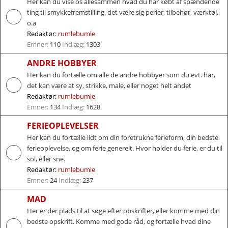
Her kan du vise os allesammen hvad du har købt af spændende
ting til smykkefremstilling, det være sig perler, tilbehør, værktøj,
o.a
Redaktør:
rumlebumle
Emner:
110
Indlæg:
1303
ANDRE HOBBYER
Her kan du fortælle om alle de andre hobbyer som du evt. har,
det kan være at sy, strikke, male, eller noget helt andet
Redaktør:
rumlebumle
Emner:
134
Indlæg:
1628
FERIEOPLEVELSER
Her kan du fortælle lidt om din foretrukne ferieform, din bedste
ferieoplevelse, og om ferie generelt. Hvor holder du ferie, er du til
sol, eller sne.
Redaktør:
rumlebumle
Emner:
24
Indlæg:
237
MAD
Her er der plads til at søge efter opskrifter, eller komme med din
bedste opskrift. Komme med gode råd, og fortælle hvad dine