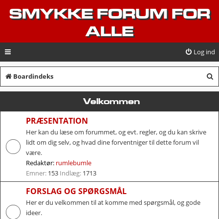
SMYKKE FORUM FOR
ALLE
Log ind
S
Boardindeks
ø
Velkommen
g
PRÆSENTATION
Her kan du læse om forummet, og evt. regler, og du kan skrive
lidt om dig selv, og hvad dine forventniger til dette forum vil
være.
Redaktør:
rumlebumle
Emner:
153
Indlæg:
1713
FORSLAG OG SPØRGSMÅL
Her er du velkommen til at komme med spørgsmål, og gode
ideer.