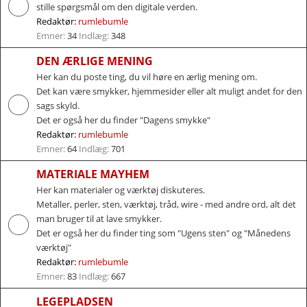
stille spørgsmål om den digitale verden.
Redaktør:
rumlebumle
Emner:
34
Indlæg:
348
DEN ÆRLIGE MENING
Her kan du poste ting, du vil høre en ærlig mening om.
Det kan være smykker, hjemmesider eller alt muligt andet for den
sags skyld.
Det er også her du finder "Dagens smykke"
Redaktør:
rumlebumle
Emner:
64
Indlæg:
701
MATERIALE MAYHEM
Her kan materialer og værktøj diskuteres.
Metaller, perler, sten, værktøj, tråd, wire - med andre ord, alt det
man bruger til at lave smykker.
Det er også her du finder ting som "Ugens sten" og "Månedens
værktøj"
Redaktør:
rumlebumle
Emner:
83
Indlæg:
667
LEGEPLADSEN