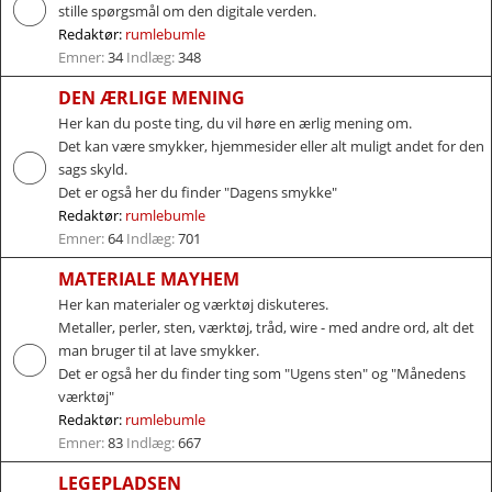
stille spørgsmål om den digitale verden.
Redaktør:
rumlebumle
Emner:
34
Indlæg:
348
DEN ÆRLIGE MENING
Her kan du poste ting, du vil høre en ærlig mening om.
Det kan være smykker, hjemmesider eller alt muligt andet for den
sags skyld.
Det er også her du finder "Dagens smykke"
Redaktør:
rumlebumle
Emner:
64
Indlæg:
701
MATERIALE MAYHEM
Her kan materialer og værktøj diskuteres.
Metaller, perler, sten, værktøj, tråd, wire - med andre ord, alt det
man bruger til at lave smykker.
Det er også her du finder ting som "Ugens sten" og "Månedens
værktøj"
Redaktør:
rumlebumle
Emner:
83
Indlæg:
667
LEGEPLADSEN