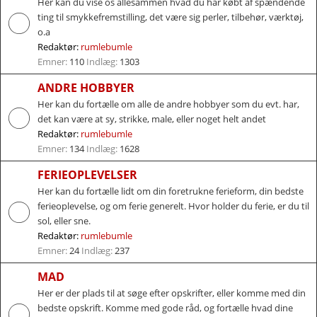
Her kan du vise os allesammen hvad du har købt af spændende
ting til smykkefremstilling, det være sig perler, tilbehør, værktøj,
o.a
Redaktør:
rumlebumle
Emner:
110
Indlæg:
1303
ANDRE HOBBYER
Her kan du fortælle om alle de andre hobbyer som du evt. har,
det kan være at sy, strikke, male, eller noget helt andet
Redaktør:
rumlebumle
Emner:
134
Indlæg:
1628
FERIEOPLEVELSER
Her kan du fortælle lidt om din foretrukne ferieform, din bedste
ferieoplevelse, og om ferie generelt. Hvor holder du ferie, er du til
sol, eller sne.
Redaktør:
rumlebumle
Emner:
24
Indlæg:
237
MAD
Her er der plads til at søge efter opskrifter, eller komme med din
bedste opskrift. Komme med gode råd, og fortælle hvad dine