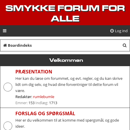
SMYKKE FORUM FOR
ALLE
Log ind
S
Boardindeks
ø
Velkommen
g
PRÆSENTATION
Her kan du læse om forummet, og evt. regler, og du kan skrive
lidt om dig selv, og hvad dine forventniger til dette forum vil
være.
Redaktør:
rumlebumle
Emner:
153
Indlæg:
1713
FORSLAG OG SPØRGSMÅL
Her er du velkommen til at komme med spørgsmål, og gode
ideer.