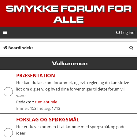
SMYKKE FORUM FOR
ALLE
Log ind
S
Boardindeks
ø
Velkommen
g
PRÆSENTATION
Her kan du læse om forummet, og evt. regler, og du kan skrive
lidt om dig selv, og hvad dine forventniger til dette forum vil
være.
Redaktør:
rumlebumle
Emner:
153
Indlæg:
1713
FORSLAG OG SPØRGSMÅL
Her er du velkommen til at komme med spørgsmål, og gode
ideer.