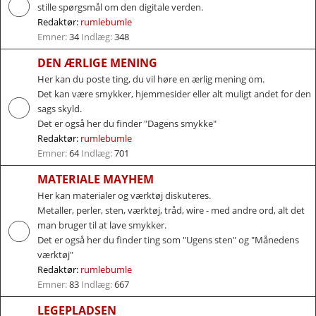
stille spørgsmål om den digitale verden.
Redaktør:
rumlebumle
Emner:
34
Indlæg:
348
DEN ÆRLIGE MENING
Her kan du poste ting, du vil høre en ærlig mening om.
Det kan være smykker, hjemmesider eller alt muligt andet for den
sags skyld.
Det er også her du finder "Dagens smykke"
Redaktør:
rumlebumle
Emner:
64
Indlæg:
701
MATERIALE MAYHEM
Her kan materialer og værktøj diskuteres.
Metaller, perler, sten, værktøj, tråd, wire - med andre ord, alt det
man bruger til at lave smykker.
Det er også her du finder ting som "Ugens sten" og "Månedens
værktøj"
Redaktør:
rumlebumle
Emner:
83
Indlæg:
667
LEGEPLADSEN