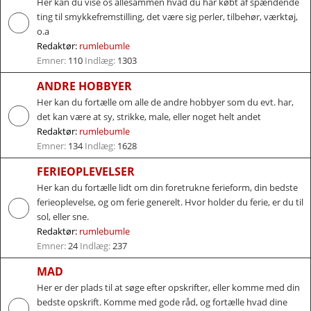
Her kan du vise os allesammen hvad du har købt af spændende
ting til smykkefremstilling, det være sig perler, tilbehør, værktøj,
o.a
Redaktør:
rumlebumle
Emner:
110
Indlæg:
1303
ANDRE HOBBYER
Her kan du fortælle om alle de andre hobbyer som du evt. har,
det kan være at sy, strikke, male, eller noget helt andet
Redaktør:
rumlebumle
Emner:
134
Indlæg:
1628
FERIEOPLEVELSER
Her kan du fortælle lidt om din foretrukne ferieform, din bedste
ferieoplevelse, og om ferie generelt. Hvor holder du ferie, er du til
sol, eller sne.
Redaktør:
rumlebumle
Emner:
24
Indlæg:
237
MAD
Her er der plads til at søge efter opskrifter, eller komme med din
bedste opskrift. Komme med gode råd, og fortælle hvad dine