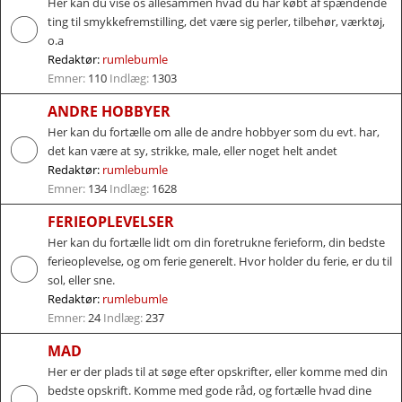
Her kan du vise os allesammen hvad du har købt af spændende
ting til smykkefremstilling, det være sig perler, tilbehør, værktøj,
o.a
Redaktør:
rumlebumle
Emner:
110
Indlæg:
1303
ANDRE HOBBYER
Her kan du fortælle om alle de andre hobbyer som du evt. har,
det kan være at sy, strikke, male, eller noget helt andet
Redaktør:
rumlebumle
Emner:
134
Indlæg:
1628
FERIEOPLEVELSER
Her kan du fortælle lidt om din foretrukne ferieform, din bedste
ferieoplevelse, og om ferie generelt. Hvor holder du ferie, er du til
sol, eller sne.
Redaktør:
rumlebumle
Emner:
24
Indlæg:
237
MAD
Her er der plads til at søge efter opskrifter, eller komme med din
bedste opskrift. Komme med gode råd, og fortælle hvad dine