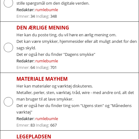
stille spørgsmål om den digitale verden.
Redaktør:
rumlebumle
Emner:
34
Indlæg:
348
DEN ÆRLIGE MENING
Her kan du poste ting, du vil høre en ærlig mening om.
Det kan være smykker, hjemmesider eller alt muligt andet for den
sags skyld.
Det er også her du finder "Dagens smykke"
Redaktør:
rumlebumle
Emner:
64
Indlæg:
701
MATERIALE MAYHEM
Her kan materialer og værktøj diskuteres.
Metaller, perler, sten, værktøj, tråd, wire - med andre ord, alt det
man bruger til at lave smykker.
Det er også her du finder ting som "Ugens sten" og "Månedens
værktøj"
Redaktør:
rumlebumle
Emner:
83
Indlæg:
667
LEGEPLADSEN