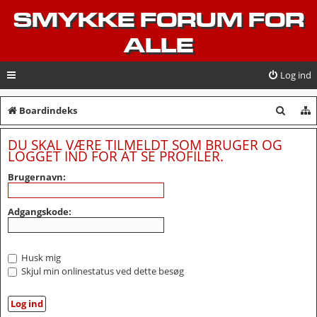
SMYKKE FORUM FOR
ALLE
Log ind
S
Boardindeks
ø
DU SKAL VÆRE TILMELDT SOM BRUGER OG
g
LOGGET IND FOR AT SE PROFILER.
Brugernavn:
Adgangskode:
Husk mig
Skjul min onlinestatus ved dette besøg