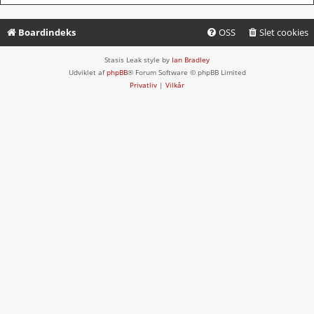
Boardindeks
OSS
Slet cookies
Stasis Leak style by
Ian Bradley
Udviklet af
phpBB
® Forum Software © phpBB Limited
Privatliv
|
Vilkår