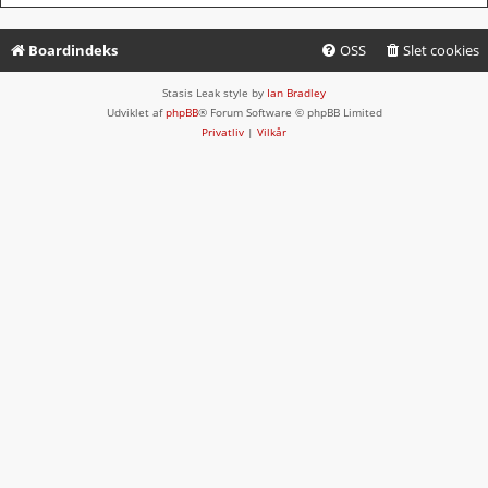
Boardindeks
OSS
Slet cookies
Stasis Leak style by
Ian Bradley
Udviklet af
phpBB
® Forum Software © phpBB Limited
Privatliv
|
Vilkår