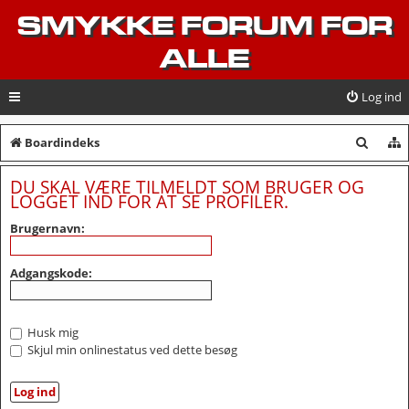
SMYKKE FORUM FOR
ALLE
Log ind
S
Boardindeks
ø
DU SKAL VÆRE TILMELDT SOM BRUGER OG
g
LOGGET IND FOR AT SE PROFILER.
Brugernavn:
Adgangskode:
Husk mig
Skjul min onlinestatus ved dette besøg