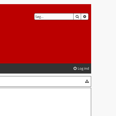
SØG
AVANCERET SØG
Log ind