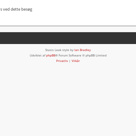
us ved dette besøg
Stasis Leak style by
Ian Bradley
Udviklet af
phpBB
® Forum Software © phpBB Limited
Privatliv
|
Vilkår