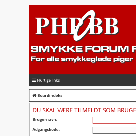
SMYKKE FORUM F
For alle smykkeglade piger
Hurtige links
Boardindeks
DU SKAL VÆRE TILMELDT SOM BRUGER
Brugernavn:
Adgangskode: