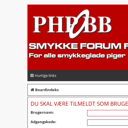
SMYKKE FORUM F
For alle smykkeglade piger
Hurtige links
Boardindeks
DU SKAL VÆRE TILMELDT SOM BRUGER
Brugernavn:
Adgangskode: