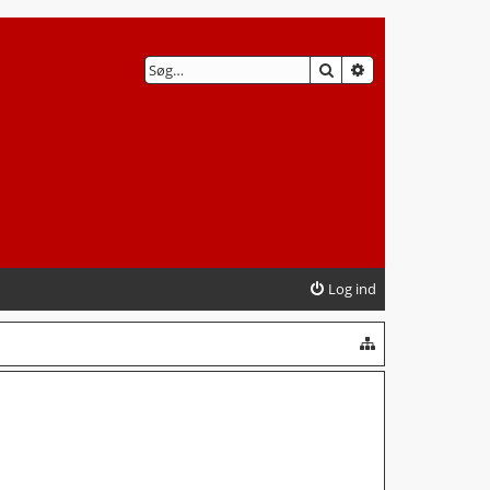
SØG
AVANCERET SØG
Log ind