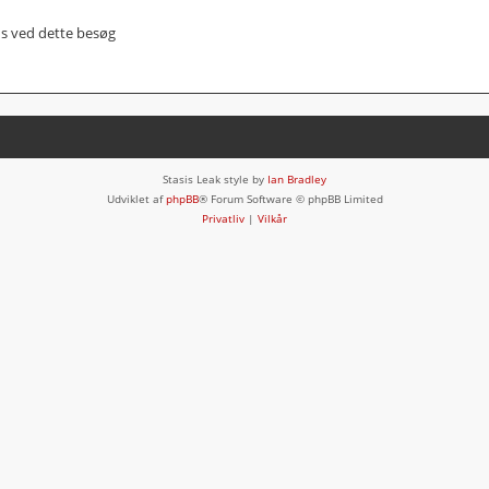
us ved dette besøg
Stasis Leak style by
Ian Bradley
Udviklet af
phpBB
® Forum Software © phpBB Limited
Privatliv
|
Vilkår