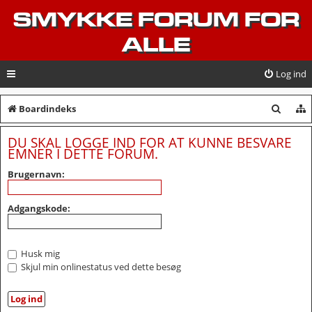
SMYKKE FORUM FOR
ALLE
Log ind
S
Boardindeks
ø
DU SKAL LOGGE IND FOR AT KUNNE BESVARE
g
EMNER I DETTE FORUM.
Brugernavn:
Adgangskode:
Husk mig
Skjul min onlinestatus ved dette besøg