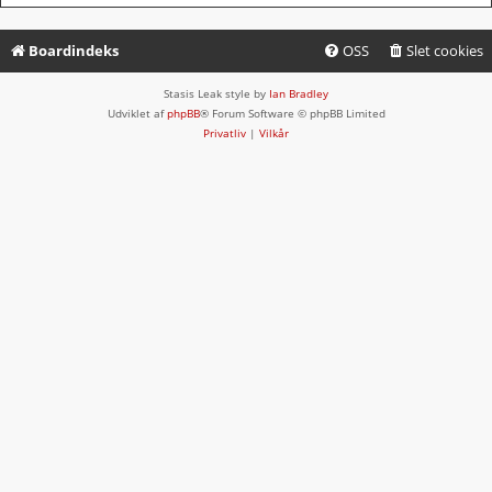
Boardindeks
OSS
Slet cookies
Stasis Leak style by
Ian Bradley
Udviklet af
phpBB
® Forum Software © phpBB Limited
Privatliv
|
Vilkår