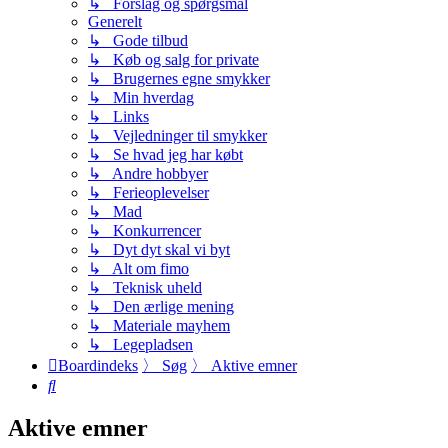
↳ Forslag og spørgsmål
Generelt
↳ Gode tilbud
↳ Køb og salg for private
↳ Brugernes egne smykker
↳ Min hverdag
↳ Links
↳ Vejledninger til smykker
↳ Se hvad jeg har købt
↳ Andre hobbyer
↳ Ferieoplevelser
↳ Mad
↳ Konkurrencer
↳ Dyt dyt skal vi byt
↳ Alt om fimo
↳ Teknisk uheld
↳ Den ærlige mening
↳ Materiale mayhem
↳ Legepladsen
Boardindeks
〉
Søg
〉
Aktive emner
Søg
Aktive emner