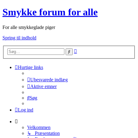
Smykke forum for alle
For alle smykkeglade piger
Spring til indhold
Avanceret
Søg
søgning
Hurtige links
Ubesvarede indlæg
Aktive emner
Søg
Log ind
Velkommen
↳ Præsentation