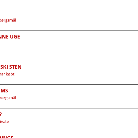
spørgsmål
NNE UGE
SKI STEN
har købt
EMS
spørgsmål
?
rivate
RINGE.