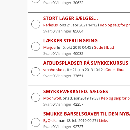
Svar:
0
Visninger:
30632
STORT LAGER SÆLGES...
Perlesus
,
ons 21. apr 2021 14:12
i
Køb og salg for p
Svar:
0
Visninger:
85664
LÆKKER STERLINGRING
Marjoe
,
lør 5. okt 2019 04:45
i
Gode tilbud
Svar:
0
Visninger:
40032
AFBUDSPLADSER PÅ SMYKKEKURSUS I
vraahojskole
,
fre 21. jun 2019 10:12
i
Gode tilbud
Svar:
0
Visninger:
37651
SMYKKEVÆRKSTED. SÆLGES
Moonwolf
,
ons 3. apr 2019 19:38
i
Køb og salg for p
Svar:
0
Visninger:
42257
SMUKKE BARSELSGAVER TIL DEN NY
ByQ.dk
,
man 18. feb 2019 00:27
i
Links
Svar:
0
Visninger:
92727