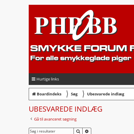
SMYKKE FORUM F
For alle smykkeglade piger
Hurtige links
〉
〉
Boardindeks
Søg
Ubesvarede indlæg
UBESVAREDE INDLÆG
Gå til avanceret søgning
SØG
AVANCERET SØGNING