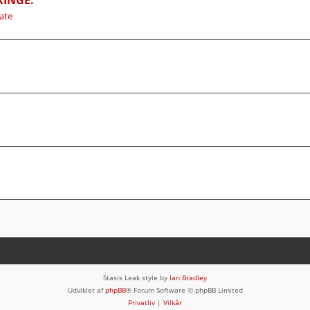
vate
Stasis Leak style by
Ian Bradley
Udviklet af
phpBB
® Forum Software © phpBB Limited
Privatliv
|
Vilkår