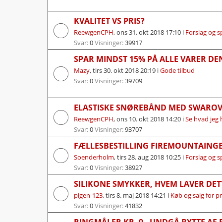
KVALITET VS PRIS?
ReewgenCPH
,
ons 31. okt 2018 17:10
i
Forslag og 
Svar:
0
Visninger:
39917
SPAR MINDST 15% PÅ ALLE VARER DE
Mazy
,
tirs 30. okt 2018 20:19
i
Gode tilbud
Svar:
0
Visninger:
39709
ELASTISKE SNØREBÅND MED SWAROV
ReewgenCPH
,
ons 10. okt 2018 14:20
i
Se hvad jeg 
Svar:
0
Visninger:
93707
FÆLLESBESTILLING FIREMOUNTAING
Soenderholm
,
tirs 28. aug 2018 10:25
i
Forslag og 
Svar:
0
Visninger:
38927
SILIKONE SMYKKER, HVEM LAVER DET
pigen-123
,
tirs 8. maj 2018 14:21
i
Køb og salg for p
Svar:
0
Visninger:
41832
RINGMÅLER KR. 9 - UNDGÅ BYTTE AF 