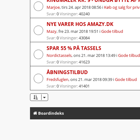
Marjoe
,
tirs 24. apr 2018 08:56
i
Køb og salg for pri
Svar:
0
Visninger:
40240
NYE VARER HOS AMAZY.DK
Mazy
,
fre 23. mar 2018 19:51
i
Gode tilbud
Svar:
0
Visninger:
43084
SPAR 55 % PÅ TASSELS
Nordictassels
,
ons 21. mar 2018 13:49
i
Gode tilbud
Svar:
0
Visninger:
41623
ÅBNINGSTILBUD
Fredsfuglen
,
ons 21. mar 2018 09:39
i
Gode tilbud
Svar:
0
Visninger:
41401
Boardindeks