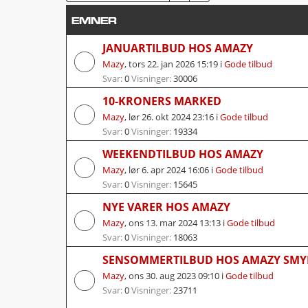
EMNER
JANUARTILBUD HOS AMAZY
Mazy
,
tors 22. jan 2026 15:19
i
Gode tilbud
Svar:
0
Visninger:
30006
10-KRONERS MARKED
Mazy
,
lør 26. okt 2024 23:16
i
Gode tilbud
Svar:
0
Visninger:
19334
WEEKENDTILBUD HOS AMAZY
Mazy
,
lør 6. apr 2024 16:06
i
Gode tilbud
Svar:
0
Visninger:
15645
NYE VARER HOS AMAZY
Mazy
,
ons 13. mar 2024 13:13
i
Gode tilbud
Svar:
0
Visninger:
18063
SENSOMMERTILBUD HOS AMAZY SMY
Mazy
,
ons 30. aug 2023 09:10
i
Gode tilbud
Svar:
0
Visninger:
23711