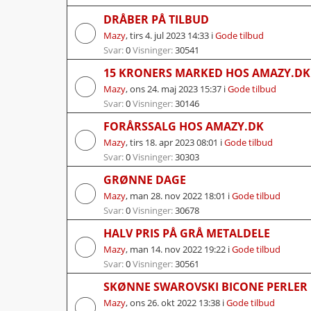
DRÅBER PÅ TILBUD
Mazy
,
tirs 4. jul 2023 14:33
i
Gode tilbud
Svar:
0
Visninger:
30541
15 KRONERS MARKED HOS AMAZY.DK
Mazy
,
ons 24. maj 2023 15:37
i
Gode tilbud
Svar:
0
Visninger:
30146
FORÅRSSALG HOS AMAZY.DK
Mazy
,
tirs 18. apr 2023 08:01
i
Gode tilbud
Svar:
0
Visninger:
30303
GRØNNE DAGE
Mazy
,
man 28. nov 2022 18:01
i
Gode tilbud
Svar:
0
Visninger:
30678
HALV PRIS PÅ GRÅ METALDELE
Mazy
,
man 14. nov 2022 19:22
i
Gode tilbud
Svar:
0
Visninger:
30561
SKØNNE SWAROVSKI BICONE PERLER 
Mazy
,
ons 26. okt 2022 13:38
i
Gode tilbud