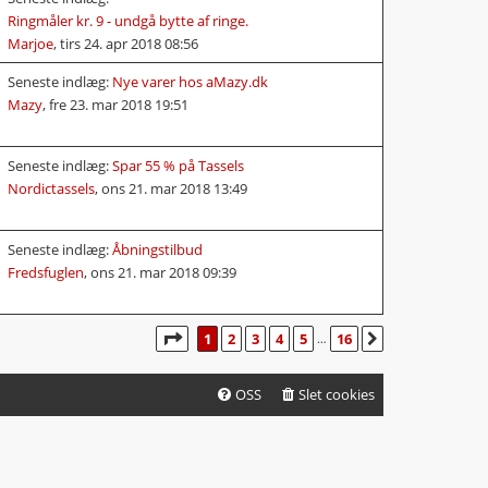
Ringmåler kr. 9 - undgå bytte af ringe.
Marjoe
,
tirs 24. apr 2018 08:56
Seneste indlæg:
Nye varer hos aMazy.dk
Mazy
,
fre 23. mar 2018 19:51
Seneste indlæg:
Spar 55 % på Tassels
Nordictassels
,
ons 21. mar 2018 13:49
Seneste indlæg:
Åbningstilbud
Fredsfuglen
,
ons 21. mar 2018 09:39
SIDE
1
AF
16
1
2
3
4
5
16
NÆSTE
…
OSS
Slet cookies