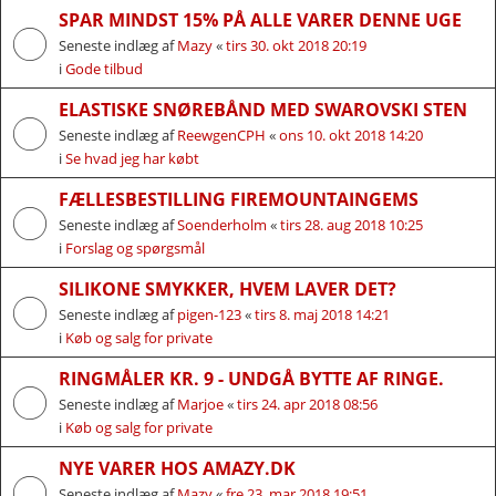
SPAR MINDST 15% PÅ ALLE VARER DENNE UGE
Seneste indlæg af
Mazy
«
tirs 30. okt 2018 20:19
i
Gode tilbud
ELASTISKE SNØREBÅND MED SWAROVSKI STEN
Seneste indlæg af
ReewgenCPH
«
ons 10. okt 2018 14:20
i
Se hvad jeg har købt
FÆLLESBESTILLING FIREMOUNTAINGEMS
Seneste indlæg af
Soenderholm
«
tirs 28. aug 2018 10:25
i
Forslag og spørgsmål
SILIKONE SMYKKER, HVEM LAVER DET?
Seneste indlæg af
pigen-123
«
tirs 8. maj 2018 14:21
i
Køb og salg for private
RINGMÅLER KR. 9 - UNDGÅ BYTTE AF RINGE.
Seneste indlæg af
Marjoe
«
tirs 24. apr 2018 08:56
i
Køb og salg for private
NYE VARER HOS AMAZY.DK
Seneste indlæg af
Mazy
«
fre 23. mar 2018 19:51