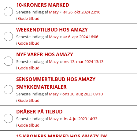
10-KRONERS MARKED
Seneste indlæg af
Mazy
«
lør 26. okt 2024 23:16
i
Gode tilbud
WEEKENDTILBUD HOS AMAZY
Seneste indlæg af
Mazy
«
lør 6. apr 2024 16:06
i
Gode tilbud
NYE VARER HOS AMAZY
Seneste indlæg af
Mazy
«
ons 13. mar 2024 13:13
i
Gode tilbud
SENSOMMERTILBUD HOS AMAZY
SMYKKEMATERIALER
Seneste indlæg af
Mazy
«
ons 30. aug 2023 09:10
i
Gode tilbud
DRÅBER PÅ TILBUD
Seneste indlæg af
Mazy
«
tirs 4. jul 2023 14:33
i
Gode tilbud
15 KRONERS MARKED HOS AMAZY.DK