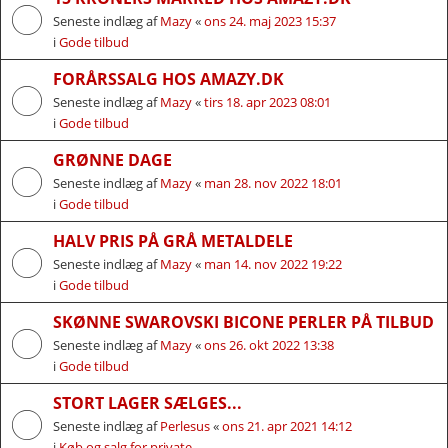
Seneste indlæg af
Mazy
«
ons 24. maj 2023 15:37
i
Gode tilbud
FORÅRSSALG HOS AMAZY.DK
Seneste indlæg af
Mazy
«
tirs 18. apr 2023 08:01
i
Gode tilbud
GRØNNE DAGE
Seneste indlæg af
Mazy
«
man 28. nov 2022 18:01
i
Gode tilbud
HALV PRIS PÅ GRÅ METALDELE
Seneste indlæg af
Mazy
«
man 14. nov 2022 19:22
i
Gode tilbud
SKØNNE SWAROVSKI BICONE PERLER PÅ TILBUD
Seneste indlæg af
Mazy
«
ons 26. okt 2022 13:38
i
Gode tilbud
STORT LAGER SÆLGES...
Seneste indlæg af
Perlesus
«
ons 21. apr 2021 14:12
i
Køb og salg for private