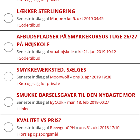
LÆKKER STERLINGRING
Seneste indlæg af
Marjoe
«
lør 5. okt 2019 04:45
i
Gode tilbud
AFBUDSPLADSER PÅ SMYKKEKURSUS I UGE 26/27
PÅ HØJSKOLE
Seneste indlæg af
vraahojskole
«
fre 21. jun 2019 10:12
i
Gode tilbud
SMYKKEVÆRKSTED. SÆLGES
Seneste indlæg af
Moonwolf
«
ons 3. apr 2019 19:38
i
Køb og salg for private
SMUKKE BARSELSGAVER TIL DEN NYBAGTE MOR
Seneste indlæg af
ByQ.dk
«
man 18. feb 2019 00:27
i
Links
KVALITET VS PRIS?
Seneste indlæg af
ReewgenCPH
«
ons 31. okt 2018 17:10
i
Forslag og spørgsmål