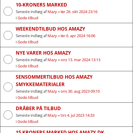
10-KRONERS MARKED
Seneste indlæg af
Mazy
«
lør 26. okt 2024 23:16
i
Gode tilbud
WEEKENDTILBUD HOS AMAZY
Seneste indlæg af
Mazy
«
lør 6. apr 2024 16:06
i
Gode tilbud
NYE VARER HOS AMAZY
Seneste indlæg af
Mazy
«
ons 13. mar 2024 13:13
i
Gode tilbud
SENSOMMERTILBUD HOS AMAZY
SMYKKEMATERIALER
Seneste indlæg af
Mazy
«
ons 30. aug 2023 09:10
i
Gode tilbud
DRÅBER PÅ TILBUD
Seneste indlæg af
Mazy
«
tirs 4. jul 2023 14:33
i
Gode tilbud
15 KRONERS MARKED HOS AMAZY.DK