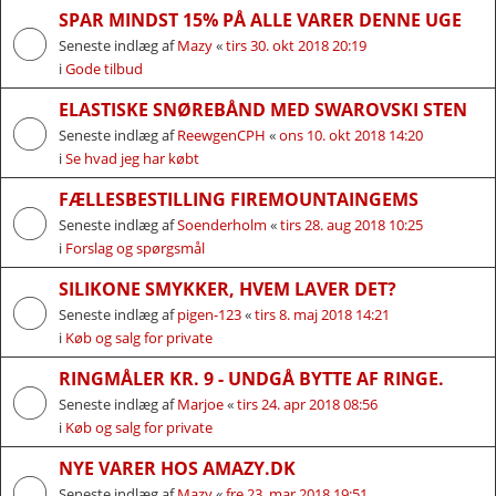
SPAR MINDST 15% PÅ ALLE VARER DENNE UGE
Seneste indlæg af
Mazy
«
tirs 30. okt 2018 20:19
i
Gode tilbud
ELASTISKE SNØREBÅND MED SWAROVSKI STEN
Seneste indlæg af
ReewgenCPH
«
ons 10. okt 2018 14:20
i
Se hvad jeg har købt
FÆLLESBESTILLING FIREMOUNTAINGEMS
Seneste indlæg af
Soenderholm
«
tirs 28. aug 2018 10:25
i
Forslag og spørgsmål
SILIKONE SMYKKER, HVEM LAVER DET?
Seneste indlæg af
pigen-123
«
tirs 8. maj 2018 14:21
i
Køb og salg for private
RINGMÅLER KR. 9 - UNDGÅ BYTTE AF RINGE.
Seneste indlæg af
Marjoe
«
tirs 24. apr 2018 08:56
i
Køb og salg for private
NYE VARER HOS AMAZY.DK
Seneste indlæg af
Mazy
«
fre 23. mar 2018 19:51