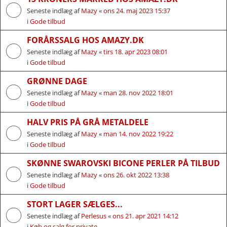
Seneste indlæg af
Mazy
«
ons 24. maj 2023 15:37
i
Gode tilbud
FORÅRSSALG HOS AMAZY.DK
Seneste indlæg af
Mazy
«
tirs 18. apr 2023 08:01
i
Gode tilbud
GRØNNE DAGE
Seneste indlæg af
Mazy
«
man 28. nov 2022 18:01
i
Gode tilbud
HALV PRIS PÅ GRÅ METALDELE
Seneste indlæg af
Mazy
«
man 14. nov 2022 19:22
i
Gode tilbud
SKØNNE SWAROVSKI BICONE PERLER PÅ TILBUD
Seneste indlæg af
Mazy
«
ons 26. okt 2022 13:38
i
Gode tilbud
STORT LAGER SÆLGES...
Seneste indlæg af
Perlesus
«
ons 21. apr 2021 14:12
i
Køb og salg for private