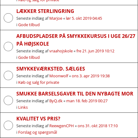
LÆKKER STERLINGRING
Seneste indlæg af
Marjoe
«
lør 5. okt 2019 04:45
i
Gode tilbud
AFBUDSPLADSER PÅ SMYKKEKURSUS I UGE 26/27
PÅ HØJSKOLE
Seneste indlæg af
vraahojskole
«
fre 21. jun 2019 10:12
i
Gode tilbud
SMYKKEVÆRKSTED. SÆLGES
Seneste indlæg af
Moonwolf
«
ons 3. apr 2019 19:38
i
Køb og salg for private
SMUKKE BARSELSGAVER TIL DEN NYBAGTE MOR
Seneste indlæg af
ByQ.dk
«
man 18. feb 2019 00:27
i
Links
KVALITET VS PRIS?
Seneste indlæg af
ReewgenCPH
«
ons 31. okt 2018 17:10
i
Forslag og spørgsmål