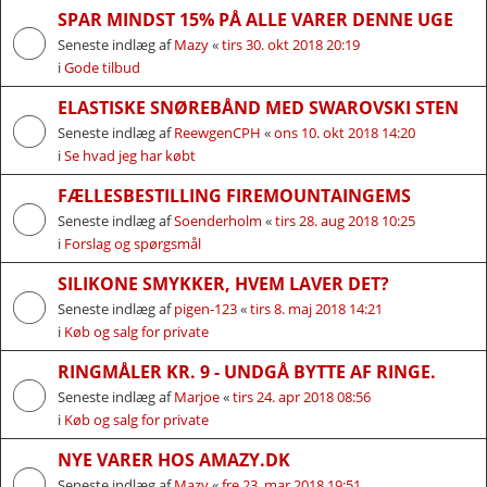
SPAR MINDST 15% PÅ ALLE VARER DENNE UGE
Seneste indlæg af
Mazy
«
tirs 30. okt 2018 20:19
i
Gode tilbud
ELASTISKE SNØREBÅND MED SWAROVSKI STEN
Seneste indlæg af
ReewgenCPH
«
ons 10. okt 2018 14:20
i
Se hvad jeg har købt
FÆLLESBESTILLING FIREMOUNTAINGEMS
Seneste indlæg af
Soenderholm
«
tirs 28. aug 2018 10:25
i
Forslag og spørgsmål
SILIKONE SMYKKER, HVEM LAVER DET?
Seneste indlæg af
pigen-123
«
tirs 8. maj 2018 14:21
i
Køb og salg for private
RINGMÅLER KR. 9 - UNDGÅ BYTTE AF RINGE.
Seneste indlæg af
Marjoe
«
tirs 24. apr 2018 08:56
i
Køb og salg for private
NYE VARER HOS AMAZY.DK
Seneste indlæg af
Mazy
«
fre 23. mar 2018 19:51