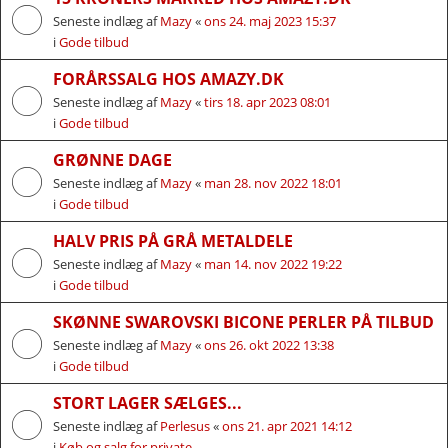
Seneste indlæg af
Mazy
«
ons 24. maj 2023 15:37
i
Gode tilbud
FORÅRSSALG HOS AMAZY.DK
Seneste indlæg af
Mazy
«
tirs 18. apr 2023 08:01
i
Gode tilbud
GRØNNE DAGE
Seneste indlæg af
Mazy
«
man 28. nov 2022 18:01
i
Gode tilbud
HALV PRIS PÅ GRÅ METALDELE
Seneste indlæg af
Mazy
«
man 14. nov 2022 19:22
i
Gode tilbud
SKØNNE SWAROVSKI BICONE PERLER PÅ TILBUD
Seneste indlæg af
Mazy
«
ons 26. okt 2022 13:38
i
Gode tilbud
STORT LAGER SÆLGES...
Seneste indlæg af
Perlesus
«
ons 21. apr 2021 14:12
i
Køb og salg for private