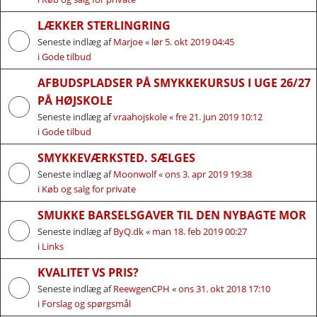
LÆKKER STERLINGRING
Seneste indlæg af
Marjoe
«
lør 5. okt 2019 04:45
i
Gode tilbud
AFBUDSPLADSER PÅ SMYKKEKURSUS I UGE 26/27
PÅ HØJSKOLE
Seneste indlæg af
vraahojskole
«
fre 21. jun 2019 10:12
i
Gode tilbud
SMYKKEVÆRKSTED. SÆLGES
Seneste indlæg af
Moonwolf
«
ons 3. apr 2019 19:38
i
Køb og salg for private
SMUKKE BARSELSGAVER TIL DEN NYBAGTE MOR
Seneste indlæg af
ByQ.dk
«
man 18. feb 2019 00:27
i
Links
KVALITET VS PRIS?
Seneste indlæg af
ReewgenCPH
«
ons 31. okt 2018 17:10
i
Forslag og spørgsmål