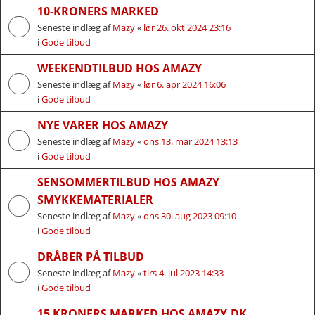
10-KRONERS MARKED
Seneste indlæg af
Mazy
«
lør 26. okt 2024 23:16
i
Gode tilbud
WEEKENDTILBUD HOS AMAZY
Seneste indlæg af
Mazy
«
lør 6. apr 2024 16:06
i
Gode tilbud
NYE VARER HOS AMAZY
Seneste indlæg af
Mazy
«
ons 13. mar 2024 13:13
i
Gode tilbud
SENSOMMERTILBUD HOS AMAZY
SMYKKEMATERIALER
Seneste indlæg af
Mazy
«
ons 30. aug 2023 09:10
i
Gode tilbud
DRÅBER PÅ TILBUD
Seneste indlæg af
Mazy
«
tirs 4. jul 2023 14:33
i
Gode tilbud
15 KRONERS MARKED HOS AMAZY.DK