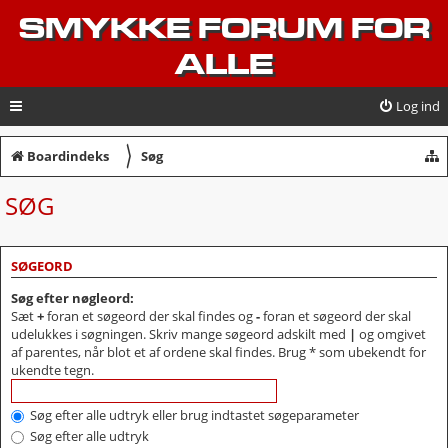
SMYKKE FORUM FOR
ALLE
Log ind
〉
Boardindeks
Søg
SØG
SØGEORD
Søg efter nøgleord:
Sæt
+
foran et søgeord der skal findes og
-
foran et søgeord der skal
udelukkes i søgningen. Skriv mange søgeord adskilt med
|
og omgivet
af parentes, når blot et af ordene skal findes. Brug * som ubekendt for
ukendte tegn.
Søg efter alle udtryk eller brug indtastet søgeparameter
Søg efter alle udtryk