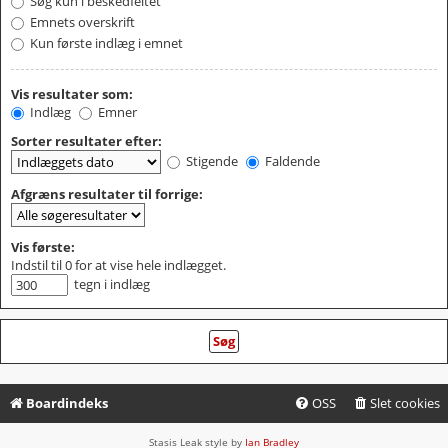
Søg kun i beskedfeltet
Emnets overskrift
Kun første indlæg i emnet
Vis resultater som:
Indlæg
Emner
Sorter resultater efter:
Stigende
Faldende
Afgræns resultater til forrige:
Vis første:
Indstil til 0 for at vise hele indlægget.
tegn i indlæg
Boardindeks
OSS
Slet cookies
Stasis Leak style by
Ian Bradley