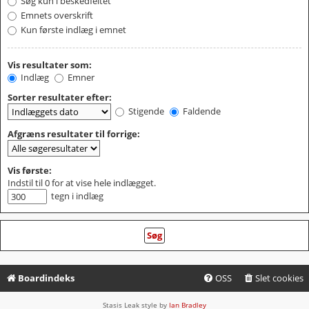
Søg kun i beskedfeltet
Emnets overskrift
Kun første indlæg i emnet
Vis resultater som:
Indlæg
Emner
Sorter resultater efter:
Stigende
Faldende
Afgræns resultater til forrige:
Vis første:
Indstil til 0 for at vise hele indlægget.
tegn i indlæg
Boardindeks
OSS
Slet cookies
Stasis Leak style by
Ian Bradley