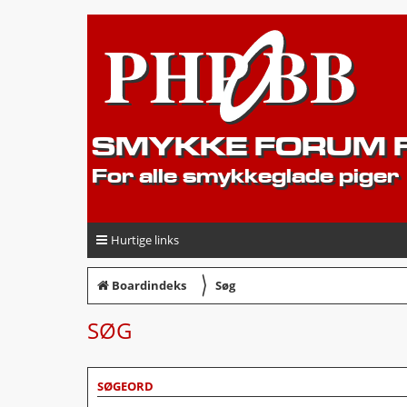
SMYKKE FORUM F
For alle smykkeglade piger
Hurtige links
〉
Boardindeks
Søg
SØG
SØGEORD