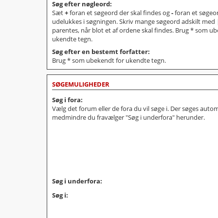
Søg efter nøgleord:
Sæt
+
foran et søgeord der skal findes og
-
foran et søgeor
udelukkes i søgningen. Skriv mange søgeord adskilt med
parentes, når blot et af ordene skal findes. Brug * som u
ukendte tegn.
Søg efter en bestemt forfatter:
Brug * som ubekendt for ukendte tegn.
SØGEMULIGHEDER
Søg i fora:
Vælg det forum eller de fora du vil søge i. Der søges auto
medmindre du fravælger "Søg i underfora" herunder.
Søg i underfora:
Søg i: