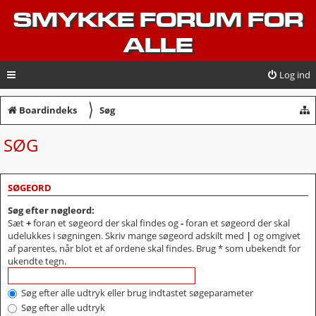
SMYKKE FORUM FOR
ALLE
Log ind
〉
Boardindeks
Søg
SØG
SØGEORD
Søg efter nøgleord:
Sæt
+
foran et søgeord der skal findes og
-
foran et søgeord der skal
udelukkes i søgningen. Skriv mange søgeord adskilt med
|
og omgivet
af parentes, når blot et af ordene skal findes. Brug * som ubekendt for
ukendte tegn.
Søg efter alle udtryk eller brug indtastet søgeparameter
Søg efter alle udtryk