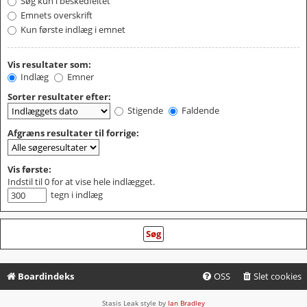
Søg kun i beskedfeltet
Emnets overskrift
Kun første indlæg i emnet
Vis resultater som:
Indlæg
Emner
Sorter resultater efter:
Stigende
Faldende
Afgræns resultater til forrige:
Vis første:
Indstil til 0 for at vise hele indlægget.
tegn i indlæg
Boardindeks
OSS
Slet cookies
Stasis Leak style by
Ian Bradley