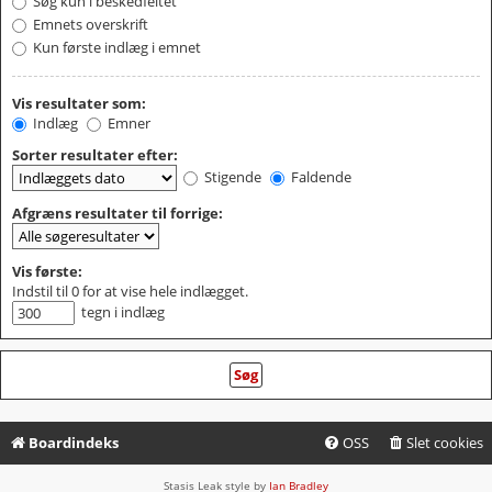
Søg kun i beskedfeltet
Emnets overskrift
Kun første indlæg i emnet
Vis resultater som:
Indlæg
Emner
Sorter resultater efter:
Stigende
Faldende
Afgræns resultater til forrige:
Vis første:
Indstil til 0 for at vise hele indlægget.
tegn i indlæg
Boardindeks
OSS
Slet cookies
Stasis Leak style by
Ian Bradley