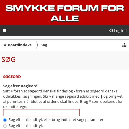
SMYKKE FORUM FOR
ALLE
Log ind
〉
Boardindeks
Søg
SØG
SØGEORD
Søg efter nøgleord:
Sæt
+
foran et søgeord der skal findes og
-
foran et søgeord der skal
udelukkes i søgningen. Skriv mange søgeord adskilt med
|
og omgivet
af parentes, når blot et af ordene skal findes. Brug * som ubekendt for
ukendte tegn.
Søg efter alle udtryk eller brug indtastet søgeparameter
Søg efter alle udtryk