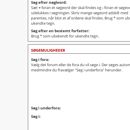
Søg efter nøgleord:
Sæt
+
foran et søgeord der skal findes og
-
foran et søgeor
udelukkes i søgningen. Skriv mange søgeord adskilt med
parentes, når blot et af ordene skal findes. Brug * som u
ukendte tegn.
Søg efter en bestemt forfatter:
Brug * som ubekendt for ukendte tegn.
SØGEMULIGHEDER
Søg i fora:
Vælg det forum eller de fora du vil søge i. Der søges auto
medmindre du fravælger "Søg i underfora" herunder.
Søg i underfora:
Søg i: