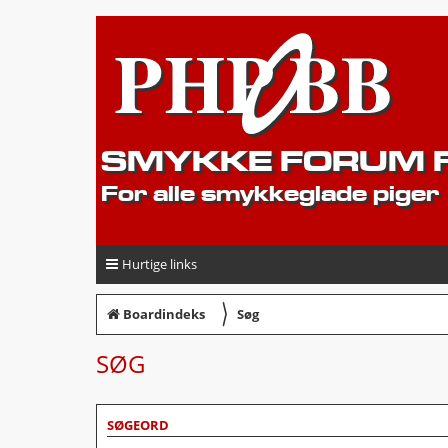
SMYKKE FORUM F
For alle smykkeglade piger
Hurtige links
〉
Boardindeks
Søg
SØG
SØGEORD