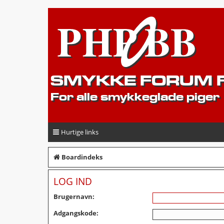
SMYKKE FORUM F
For alle smykkeglade piger
Hurtige links
Boardindeks
LOG IND
Brugernavn:
Adgangskode: