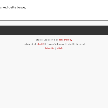
us ved dette besøg
Stasis Leak style by
Ian Bradley
Udviklet af
phpBB
® Forum Software © phpBB Limited
Privatliv
|
Vilkår