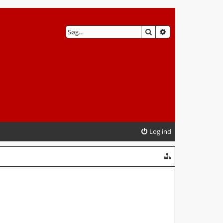
SØG
AVANCERET SØG
Log ind