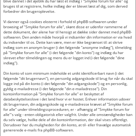
blive dannet i det øjeblik du har læst et indlæg i "Smykke forum for alle" og
bruges til at registrere, hvilke indlæg der er blevet læst af dig, som derved
forbedrer din brugeroplevelse.
Vi danner også cookies eksternt i forhold til phpBB-softwaren under
browsing af "Smykke forum for alle", skønt disse er udenfor rammerne af
dette dokument, der alene har til hensigt at dække sider dannet med phpBB-
softwaren. Den anden måde hvorpå vi indsamler din information er via hvad
du indsender til os. Dette kan være, men er ikke begrænset til: at skrive
indlæg som en anonym bruger (i det følgende "anonyme indlæg"), tilmelding
på "Smykke forum for alle" (i det følgende "din konto") og indlæg du har
skrevet efter tilmeldingen og mens du er logget ind (i det følgende "dine
indlæg").
Din konto vil som minimum indeholde et unikt identificerbart navn (i det
følgende "dit brugernavn"), en personlig adgangskode til brug for når du skal
logge ind på din konto (i det følgende "din adgangskode") og en personlig,
gyldig e-mailadresse (i det følgende "din e-mailadresse"). Din
kontoinformation på "Smykke forum for alle" er beskyttet af
databeskyttelseslove i det land hvor vi er hostet. Enhver information udover
dit brugernavn, din adgangskode og e-mailadresse krævet af "Smykke forum
for alle" under tilmeldingssproceduren, er - afhængig af "Smykke forum for
alle"'s valg - enten obligatorisk eller valgfrit. Under alle omstændigheder kan
du selv vælge, hvilke dele af din kontoinformation, der skal vises offentligt.
Derudover har du muligheden for din konto, at til- eller fravælge automatisk
genererede e-mails fra phpBB-softwaren.