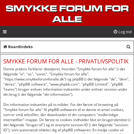
SMYKKE FORUM FOR
ALLE
Log ind
S
Boardindeks
ø
SMYKKE FORUM FOR ALLE - PRIVATLIVSPOLITIK
g
Denne praksis forklarer detaljeret, hvordan "Smykke forum for alle" (i det
følgende "vi", "os", "vores", "Smykke forum for alle",
"https://www.smykkeforumforalle.dk") og phpBB (i det følgende "de", "dem",
"deres", "phpBB software", "www.phpbb.com", "phpBB Limited", "phpBB
Teams") bruger enhver information indsamlet under enhver session under
din brug (i det følgende "din information").
Din information indsamles på to måder. For det første vil browsing på
"Smykke forum for alle" få phpBB-softwaren til at danne et antal cookies,
som er små tekstfiler, der downloades til din computers "midlertidige
internetfiler"-mappe. De første to cookies indholder blot en brugeridentitet (i
det følgende "bruger-id") og et anonymt session-ID (i det følgende "session-
ID"), som automatisk tildeles dig af phpBB softwaren. En tredje cookie vil