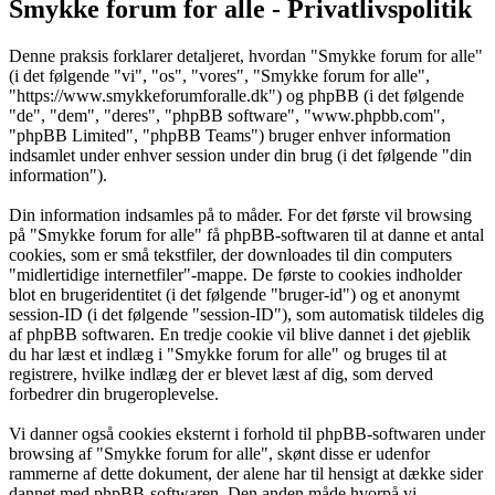
Smykke forum for alle - Privatlivspolitik
Denne praksis forklarer detaljeret, hvordan "Smykke forum for alle"
(i det følgende "vi", "os", "vores", "Smykke forum for alle",
"https://www.smykkeforumforalle.dk") og phpBB (i det følgende
"de", "dem", "deres", "phpBB software", "www.phpbb.com",
"phpBB Limited", "phpBB Teams") bruger enhver information
indsamlet under enhver session under din brug (i det følgende "din
information").
Din information indsamles på to måder. For det første vil browsing
på "Smykke forum for alle" få phpBB-softwaren til at danne et antal
cookies, som er små tekstfiler, der downloades til din computers
"midlertidige internetfiler"-mappe. De første to cookies indholder
blot en brugeridentitet (i det følgende "bruger-id") og et anonymt
session-ID (i det følgende "session-ID"), som automatisk tildeles dig
af phpBB softwaren. En tredje cookie vil blive dannet i det øjeblik
du har læst et indlæg i "Smykke forum for alle" og bruges til at
registrere, hvilke indlæg der er blevet læst af dig, som derved
forbedrer din brugeroplevelse.
Vi danner også cookies eksternt i forhold til phpBB-softwaren under
browsing af "Smykke forum for alle", skønt disse er udenfor
rammerne af dette dokument, der alene har til hensigt at dække sider
dannet med phpBB-softwaren. Den anden måde hvorpå vi