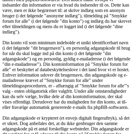
indsamler din information er via hvad du indsender til os. Dette kan
være, men er ikke begrænset til: at skrive indlæg som en anonym
bruger (i det følgende "anonyme indlæg"), tilmelding på "Smykke
forum for alle" (i det følgende "din konto") og indlæg du har skrevet
efter tilmeldingen og mens du er logget ind (i det følgende "dine
indlæg").
Din konto vil som minimum indeholde et unikt identificerbart navn
(i det følgende "dit brugernavn"), en personlig adgangskode til brug
for når du skal logge ind på din konto (i det følgende "din
adgangskode") og en personlig, gyldig e-mailadresse (i det følgende
"din e-mailadresse"). Din kontoinformation på "Smykke forum for
alle" er beskyttet af databeskyttelseslove i det land hvor vi er hostet.
Enhver information udover dit brugernavn, din adgangskode og e-
mailadresse krævet af "Smykke forum for alle" under
tilmeldingssproceduren, er - afhængig af "Smykke forum for alle"'s
valg - enten obligatorisk eller valgfrit. Under alle omstændigheder
kan du selv vælge, hvilke dele af din kontoinformation, der skal
vises offentligt. Derudover har du muligheden for din konto, at til-
eller fravælge automatisk genererede e-mails fra phpBB-softwaren.
Din adgangskode er krypteret (et envejs digitalt fingeraftryk), så det
er sikret. Dog anbefales det, at du ikke genbruger den samme
adgangskode på et antal forskellige websteder. Din adgangskode er