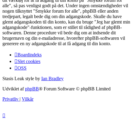
dit værktøj for at få adgang til din konto på "Smykke forum for
alle", så pas venligst godt på det. Under ingen omstændigheder vil
nogen tilknyttet "Smykke forum for alle", phpBB eller anden
tredjepart, legalt bede dig om din adgangskode. Skulle du have
glemt adgangskoden til din konto, kan du bruge "Jeg har glemt min
adgangskode"-funktionen, som er stillet til rådighed af phpBB-
softwaren. Denne procedure vil bede dig om at indsende dit
brugernavn og din e-mailadresse, hvorefter phpBB-softwaren vil
generere en ny adgangskode til at få adgang til din konto.
Boardindeks
Slet cookies
OSS
Stasis Leak style by
Ian Bradley
Udviklet af
phpBB
® Forum Software © phpBB Limited
Privatliv
|
Vilkår