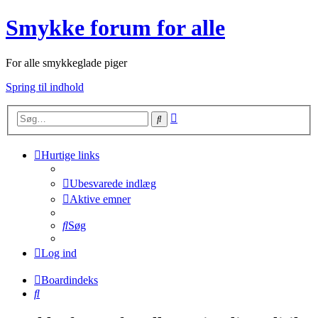
Smykke forum for alle
For alle smykkeglade piger
Spring til indhold
Avanceret
Søg
søgning
Hurtige links
Ubesvarede indlæg
Aktive emner
Søg
Log ind
Boardindeks
Søg