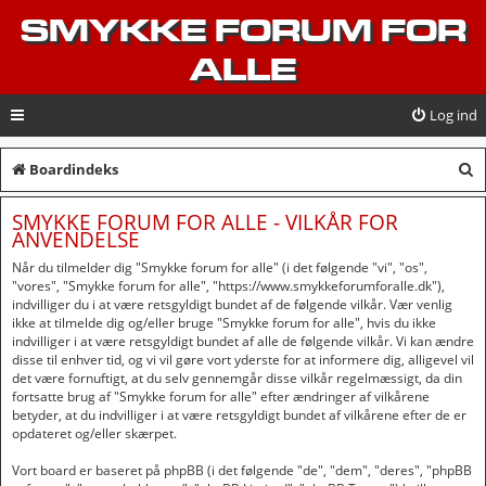
SMYKKE FORUM FOR
ALLE
Log ind
S
Boardindeks
ø
SMYKKE FORUM FOR ALLE - VILKÅR FOR
g
ANVENDELSE
Når du tilmelder dig "Smykke forum for alle" (i det følgende "vi", "os",
"vores", "Smykke forum for alle", "https://www.smykkeforumforalle.dk"),
indvilliger du i at være retsgyldigt bundet af de følgende vilkår. Vær venlig
ikke at tilmelde dig og/eller bruge "Smykke forum for alle", hvis du ikke
indvilliger i at være retsgyldigt bundet af alle de følgende vilkår. Vi kan ændre
disse til enhver tid, og vi vil gøre vort yderste for at informere dig, alligevel vil
det være fornuftigt, at du selv gennemgår disse vilkår regelmæssigt, da din
fortsatte brug af "Smykke forum for alle" efter ændringer af vilkårene
betyder, at du indvilliger i at være retsgyldigt bundet af vilkårene efter de er
opdateret og/eller skærpet.
Vort board er baseret på phpBB (i det følgende "de", "dem", "deres", "phpBB