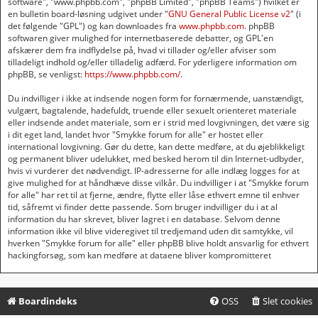
software", "www.phpbb.com", "phpBB Limited", "phpBB Teams") hvilket er
en bulletin board-løsning udgivet under "
GNU General Public License v2
" (i
det følgende "GPL") og kan downloades fra
www.phpbb.com
. phpBB
softwaren giver mulighed for internetbaserede debatter, og GPL'en
afskærer dem fra indflydelse på, hvad vi tillader og/eller afviser som
tilladeligt indhold og/eller tilladelig adfærd. For yderligere information om
phpBB, se venligst:
https://www.phpbb.com/
.
Du indvilliger i ikke at indsende nogen form for fornærmende, uanstændigt,
vulgært, bagtalende, hadefuldt, truende eller sexuelt orienteret materiale
eller indsende andet materiale, som er i strid med lovgivningen, det være sig
i dit eget land, landet hvor "Smykke forum for alle" er hostet eller
international lovgivning. Gør du dette, kan dette medføre, at du øjeblikkeligt
og permanent bliver udelukket, med besked herom til din Internet-udbyder,
hvis vi vurderer det nødvendigt. IP-adresserne for alle indlæg logges for at
give mulighed for at håndhæve disse vilkår. Du indvilliger i at "Smykke forum
for alle" har ret til at fjerne, ændre, flytte eller låse ethvert emne til enhver
tid, såfremt vi finder dette passende. Som bruger indvilliger du i at al
information du har skrevet, bliver lagret i en database. Selvom denne
information ikke vil blive videregivet til tredjemand uden dit samtykke, vil
hverken "Smykke forum for alle" eller phpBB blive holdt ansvarlig for ethvert
hackingforsøg, som kan medføre at dataene bliver kompromitteret
Boardindeks
OSS
Slet cookies