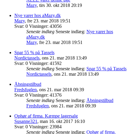
Mazy
,
tirs 30. okt 2018 20:19
Nye varer hos aMazy.dk
Mazy
,
fre 23. mar 2018 19:51
Svar:
0
Visninger:
43056
Seneste indlæg
Seneste indlæg:
Nye varer hos
aMazy.dk
Mazy
,
fre 23. mar 2018 19:51
Spar 55 % på Tassels
Nordictassels
,
ons 21. mar 2018 13:49
Svar:
0
Visninger:
41592
Seneste indlæg
Seneste indlæg:
Spar 55 % på Tassels
Nordictassels
,
ons 21. mar 2018 13:49
Åbningstilbud
Fredsfuglen
,
ons 21. mar 2018 09:39
Svar:
0
Visninger:
41376
Seneste indlæg
Seneste indlæg:
Åbningstilbud
Fredsfuglen
,
ons 21. mar 2018 09:39
Ophør af firma. Kæmpe lagersalg
Susanne321
,
man 16. okt 2017 16:10
Svar:
0
Visninger:
23984
Seneste indlæg
Seneste indlæg:
Ophør af firma.