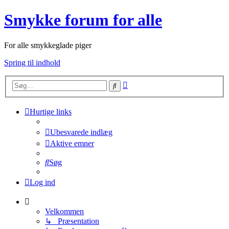
Smykke forum for alle
For alle smykkeglade piger
Spring til indhold
Avanceret
Søg
søgning
Hurtige links
Ubesvarede indlæg
Aktive emner
Søg
Log ind
Velkommen
↳ Præsentation