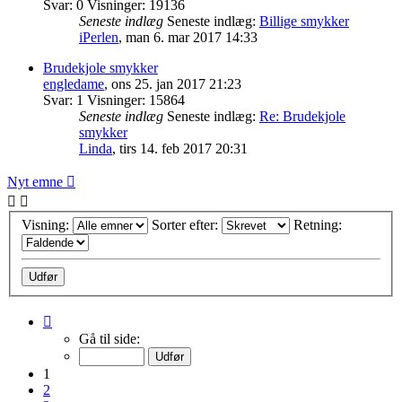
Svar:
0
Visninger:
19136
Seneste indlæg
Seneste indlæg:
Billige smykker
iPerlen
,
man 6. mar 2017 14:33
Brudekjole smykker
engledame
,
ons 25. jan 2017 21:23
Svar:
1
Visninger:
15864
Seneste indlæg
Seneste indlæg:
Re: Brudekjole
smykker
Linda
,
tirs 14. feb 2017 20:31
Nyt emne
Visning:
Sorter efter:
Retning:
Side
1
Gå til side:
af
10
1
2