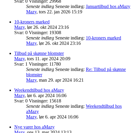
Svar:
0
Visninger:
29968
Seneste indlæg
Seneste indlæg:
Januartilbud hos aMazy
Mazy
,
tors 22. jan 2026 15:19
10-kroners marked
Mazy
,
lør 26. okt 2024 23:16
Svar:
0
Visninger:
19308
Seneste indlæg
Seneste indlæg:
10-kroners marked
Mazy
,
lør 26. okt 2024 23:16
Tilbud på skønne blomster
Mazy
,
tors 11. apr 2024 20:09
Svar:
1
Visninger:
11780
Seneste indlæg
Seneste indlæg:
Re: Tilbud på skønne
blomster
Mazy
,
man 29. apr 2024 16:21
Weekendtilbud hos aMazy
Mazy
,
lør 6. apr 2024 16:06
Svar:
0
Visninger:
15618
Seneste indlæg
Seneste indlæg:
Weekendtilbud hos
aMazy
Mazy
,
lør 6. apr 2024 16:06
Nye varer hos aMazy
Mazy
,
ons 13. mar 2024 13:13