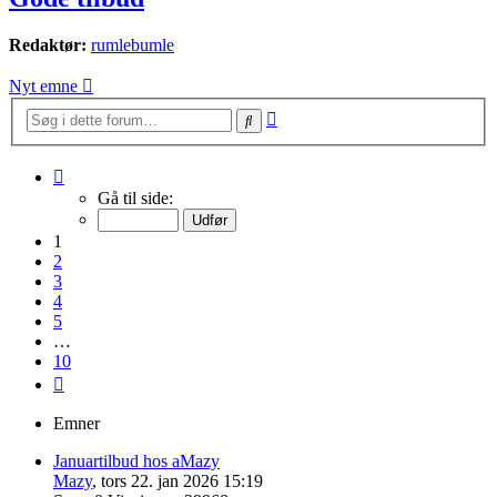
Redaktør:
rumlebumle
Nyt emne
Avanceret
Søg
søgning
Side
1
Gå til side:
af
10
1
2
3
4
5
…
10
Næste
Emner
Januartilbud hos aMazy
Mazy
,
tors 22. jan 2026 15:19