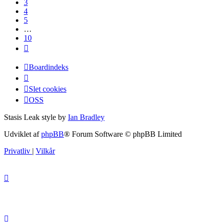
3
4
5
…
10
Næste
Boardindeks
Slet cookies
OSS
Stasis Leak style by
Ian Bradley
Udviklet af
phpBB
® Forum Software © phpBB Limited
Privatliv
|
Vilkår