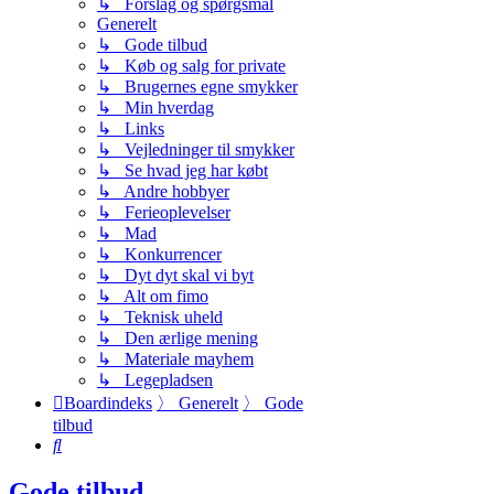
↳ Forslag og spørgsmål
Generelt
↳ Gode tilbud
↳ Køb og salg for private
↳ Brugernes egne smykker
↳ Min hverdag
↳ Links
↳ Vejledninger til smykker
↳ Se hvad jeg har købt
↳ Andre hobbyer
↳ Ferieoplevelser
↳ Mad
↳ Konkurrencer
↳ Dyt dyt skal vi byt
↳ Alt om fimo
↳ Teknisk uheld
↳ Den ærlige mening
↳ Materiale mayhem
↳ Legepladsen
Boardindeks
〉
Generelt
〉
Gode
tilbud
Søg
Gode tilbud