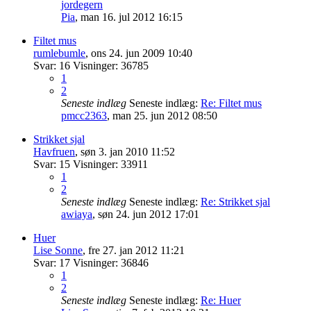
jordegern
Pia
,
man 16. jul 2012 16:15
Filtet mus
rumlebumle
,
ons 24. jun 2009 10:40
Svar:
16
Visninger:
36785
1
2
Seneste indlæg
Seneste indlæg:
Re: Filtet mus
pmcc2363
,
man 25. jun 2012 08:50
Strikket sjal
Havfruen
,
søn 3. jan 2010 11:52
Svar:
15
Visninger:
33911
1
2
Seneste indlæg
Seneste indlæg:
Re: Strikket sjal
awiaya
,
søn 24. jun 2012 17:01
Huer
Lise Sonne
,
fre 27. jan 2012 11:21
Svar:
17
Visninger:
36846
1
2
Seneste indlæg
Seneste indlæg:
Re: Huer