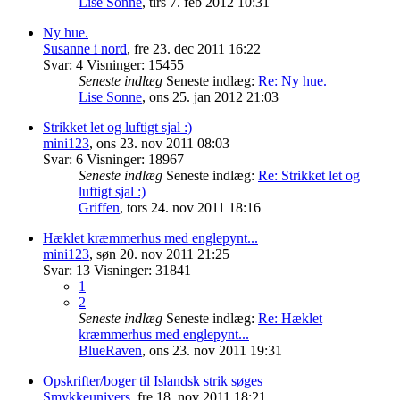
Lise Sonne
,
tirs 7. feb 2012 10:31
Ny hue.
Susanne i nord
,
fre 23. dec 2011 16:22
Svar:
4
Visninger:
15455
Seneste indlæg
Seneste indlæg:
Re: Ny hue.
Lise Sonne
,
ons 25. jan 2012 21:03
Strikket let og luftigt sjal :)
mini123
,
ons 23. nov 2011 08:03
Svar:
6
Visninger:
18967
Seneste indlæg
Seneste indlæg:
Re: Strikket let og
luftigt sjal :)
Griffen
,
tors 24. nov 2011 18:16
Hæklet kræmmerhus med englepynt...
mini123
,
søn 20. nov 2011 21:25
Svar:
13
Visninger:
31841
1
2
Seneste indlæg
Seneste indlæg:
Re: Hæklet
kræmmerhus med englepynt...
BlueRaven
,
ons 23. nov 2011 19:31
Opskrifter/boger til Islandsk strik søges
Smykkeunivers
,
fre 18. nov 2011 18:21