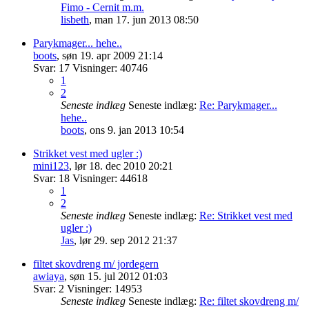
Fimo - Cernit m.m.
lisbeth
,
man 17. jun 2013 08:50
Parykmager... hehe..
boots
,
søn 19. apr 2009 21:14
Svar:
17
Visninger:
40746
1
2
Seneste indlæg
Seneste indlæg:
Re: Parykmager...
hehe..
boots
,
ons 9. jan 2013 10:54
Strikket vest med ugler :)
mini123
,
lør 18. dec 2010 20:21
Svar:
18
Visninger:
44618
1
2
Seneste indlæg
Seneste indlæg:
Re: Strikket vest med
ugler :)
Jas
,
lør 29. sep 2012 21:37
filtet skovdreng m/ jordegern
awiaya
,
søn 15. jul 2012 01:03
Svar:
2
Visninger:
14953
Seneste indlæg
Seneste indlæg:
Re: filtet skovdreng m/