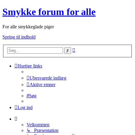
Smykke forum for alle
For alle smykkeglade piger
Spring til indhold
Avanceret
Søg
søgning
Hurtige links
Ubesvarede indlæg
Aktive emner
Søg
Log ind
Velkommen
↳ Præsentation