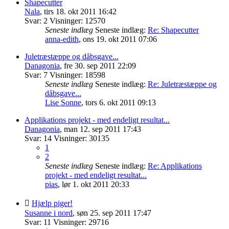
Shapecutter
Nala
,
tirs 18. okt 2011 16:42
Svar:
2
Visninger:
12570
Seneste indlæg
Seneste indlæg:
Re: Shapecutter
anna-edith
,
ons 19. okt 2011 07:06
Juletræstæppe og dåbsgave...
Danagonia
,
fre 30. sep 2011 22:09
Svar:
7
Visninger:
18598
Seneste indlæg
Seneste indlæg:
Re: Juletræstæppe og
dåbsgave...
Lise Sonne
,
tors 6. okt 2011 09:13
Applikations projekt - med endeligt resultat...
Danagonia
,
man 12. sep 2011 17:43
Svar:
14
Visninger:
30135
1
2
Seneste indlæg
Seneste indlæg:
Re: Applikations
projekt - med endeligt resultat...
pias
,
lør 1. okt 2011 20:33
Hjælp piger!
Susanne i nord
,
søn 25. sep 2011 17:47
Svar:
11
Visninger:
29716