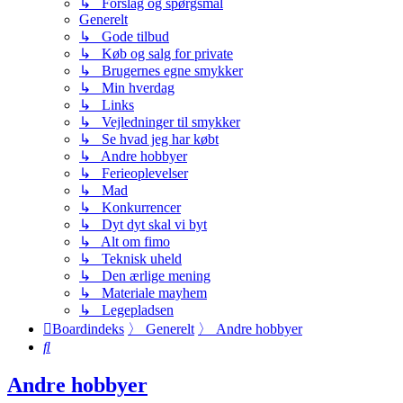
↳ Forslag og spørgsmål
Generelt
↳ Gode tilbud
↳ Køb og salg for private
↳ Brugernes egne smykker
↳ Min hverdag
↳ Links
↳ Vejledninger til smykker
↳ Se hvad jeg har købt
↳ Andre hobbyer
↳ Ferieoplevelser
↳ Mad
↳ Konkurrencer
↳ Dyt dyt skal vi byt
↳ Alt om fimo
↳ Teknisk uheld
↳ Den ærlige mening
↳ Materiale mayhem
↳ Legepladsen
Boardindeks
〉
Generelt
〉
Andre hobbyer
Søg
Andre hobbyer