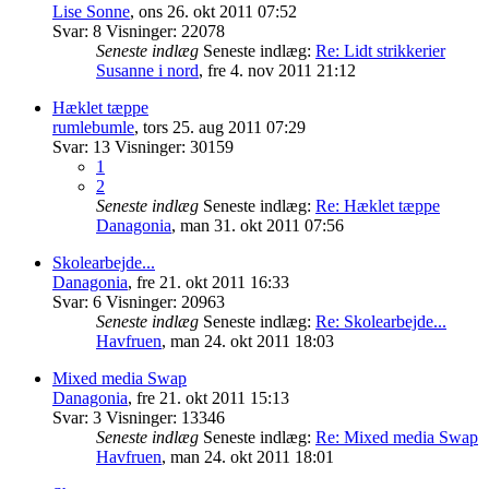
Lise Sonne
,
ons 26. okt 2011 07:52
Svar:
8
Visninger:
22078
Seneste indlæg
Seneste indlæg:
Re: Lidt strikkerier
Susanne i nord
,
fre 4. nov 2011 21:12
Hæklet tæppe
rumlebumle
,
tors 25. aug 2011 07:29
Svar:
13
Visninger:
30159
1
2
Seneste indlæg
Seneste indlæg:
Re: Hæklet tæppe
Danagonia
,
man 31. okt 2011 07:56
Skolearbejde...
Danagonia
,
fre 21. okt 2011 16:33
Svar:
6
Visninger:
20963
Seneste indlæg
Seneste indlæg:
Re: Skolearbejde...
Havfruen
,
man 24. okt 2011 18:03
Mixed media Swap
Danagonia
,
fre 21. okt 2011 15:13
Svar:
3
Visninger:
13346
Seneste indlæg
Seneste indlæg:
Re: Mixed media Swap
Havfruen
,
man 24. okt 2011 18:01