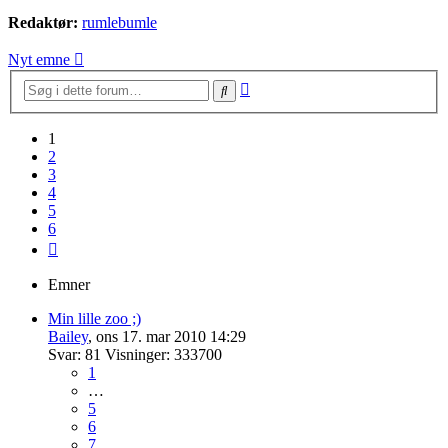
Redaktør:
rumlebumle
Nyt emne
Avanceret
Søg
søgning
1
2
3
4
5
6
Næste
Emner
Min lille zoo ;)
Bailey
,
ons 17. mar 2010 14:29
Svar:
81
Visninger:
333700
1
…
5
6
7