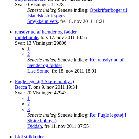
Svar:
0
Visninger:
11378
Seneste indlæg
Seneste indlæg:
Opskrifter/boger til
Islandsk strik søges
Smykkeunivers
,
fre 18. nov 2011 18:21
rensdyr ud af hænder og fødder
rumlebumle
,
tors 17. nov 2011 10:55
Svar:
13
Visninger:
29806
1
2
Seneste indlæg
Seneste indlæg:
Re: rensdyr ud af
hænder og fødder
Lise Sonne
,
fre 18. nov 2011 18:01
Fugle legetøj!! Skøre hobby :)
Becca T
,
ons 9. nov 2011 19:34
Svar:
20
Visninger:
47947
1
2
3
Seneste indlæg
Seneste indlæg:
Re: Fugle legetøj!!
Skøre hobby :)
Diddah
,
fre 11. nov 2011 07:55
Lidt strikkerier