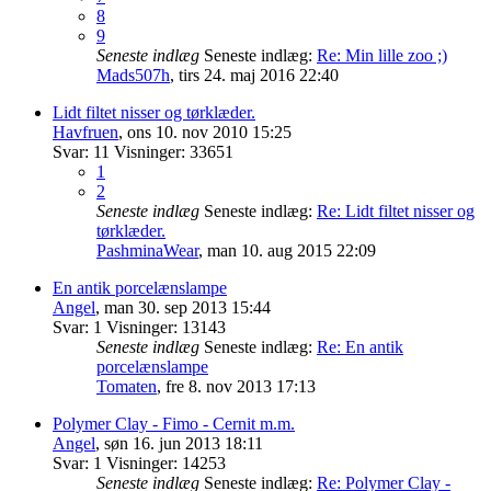
8
9
Seneste indlæg
Seneste indlæg:
Re: Min lille zoo ;)
Mads507h
,
tirs 24. maj 2016 22:40
Lidt filtet nisser og tørklæder.
Havfruen
,
ons 10. nov 2010 15:25
Svar:
11
Visninger:
33651
1
2
Seneste indlæg
Seneste indlæg:
Re: Lidt filtet nisser og
tørklæder.
PashminaWear
,
man 10. aug 2015 22:09
En antik porcelænslampe
Angel
,
man 30. sep 2013 15:44
Svar:
1
Visninger:
13143
Seneste indlæg
Seneste indlæg:
Re: En antik
porcelænslampe
Tomaten
,
fre 8. nov 2013 17:13
Polymer Clay - Fimo - Cernit m.m.
Angel
,
søn 16. jun 2013 18:11
Svar:
1
Visninger:
14253
Seneste indlæg
Seneste indlæg:
Re: Polymer Clay -