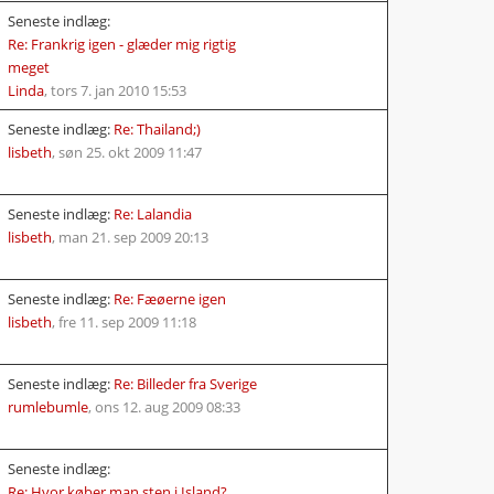
Seneste indlæg:
Re: Frankrig igen - glæder mig rigtig
meget
Linda
,
tors 7. jan 2010 15:53
Seneste indlæg:
Re: Thailand;)
lisbeth
,
søn 25. okt 2009 11:47
Seneste indlæg:
Re: Lalandia
lisbeth
,
man 21. sep 2009 20:13
Seneste indlæg:
Re: Fæøerne igen
lisbeth
,
fre 11. sep 2009 11:18
Seneste indlæg:
Re: Billeder fra Sverige
rumlebumle
,
ons 12. aug 2009 08:33
Seneste indlæg:
Re: Hvor køber man sten i Island?