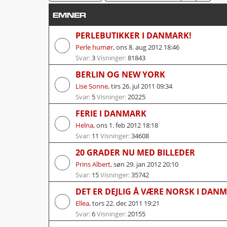
EMNER
PERLEBUTIKKER I DANMARK!
Perle humør
,
ons 8. aug 2012 18:46
Svar:
3
Visninger:
81843
BERLIN OG NEW YORK
Lise Sonne
,
tirs 26. jul 2011 09:34
Svar:
5
Visninger:
20225
FERIE I DANMARK
Helna
,
ons 1. feb 2012 18:18
Svar:
11
Visninger:
34608
20 GRADER NU MED BILLEDER
Prins Albert
,
søn 29. jan 2012 20:10
Svar:
15
Visninger:
35742
DET ER DEJLIG Å VÆRE NORSK I DAN
Ellea
,
tors 22. dec 2011 19:21
Svar:
6
Visninger:
20155