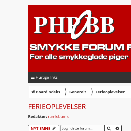
SMYKKE FORUM F
For alle smykkeglade piger
Hurtige links
〉
〉
Boardindeks
Generelt
Ferieoplevelser
FERIEOPLEVELSER
Redaktør:
rumlebumle
SØG
AVAN
NYT EMNE