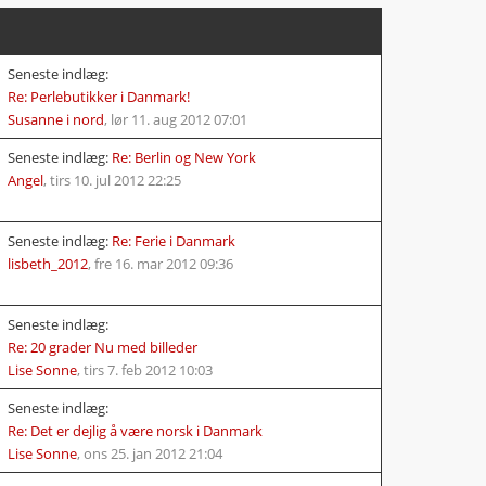
Seneste indlæg:
Re: Perlebutikker i Danmark!
Susanne i nord
,
lør 11. aug 2012 07:01
Seneste indlæg:
Re: Berlin og New York
Angel
,
tirs 10. jul 2012 22:25
Seneste indlæg:
Re: Ferie i Danmark
lisbeth_2012
,
fre 16. mar 2012 09:36
Seneste indlæg:
Re: 20 grader Nu med billeder
Lise Sonne
,
tirs 7. feb 2012 10:03
Seneste indlæg:
Re: Det er dejlig å være norsk i Danmark
Lise Sonne
,
ons 25. jan 2012 21:04