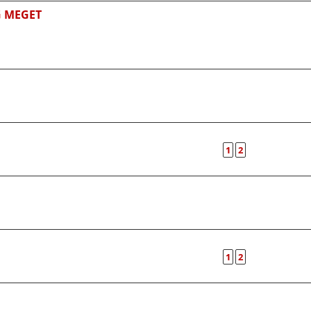
G MEGET
1
2
1
2