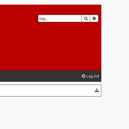
SØG
AVANCERET SØG
Log ind