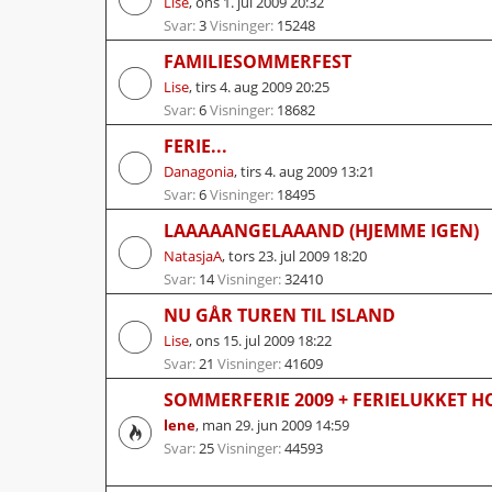
Lise
,
ons 1. jul 2009 20:32
Svar:
3
Visninger:
15248
FAMILIESOMMERFEST
Lise
,
tirs 4. aug 2009 20:25
Svar:
6
Visninger:
18682
FERIE...
Danagonia
,
tirs 4. aug 2009 13:21
Svar:
6
Visninger:
18495
LAAAAANGELAAAND (HJEMME IGEN)
NatasjaA
,
tors 23. jul 2009 18:20
Svar:
14
Visninger:
32410
NU GÅR TUREN TIL ISLAND
Lise
,
ons 15. jul 2009 18:22
Svar:
21
Visninger:
41609
SOMMERFERIE 2009 + FERIELUKKET 
lene
,
man 29. jun 2009 14:59
Svar:
25
Visninger:
44593