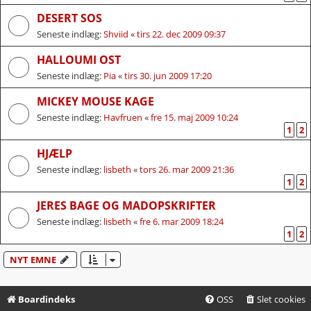
DESERT SOS
Seneste indlæg:
Shviid
«
tirs 22. dec 2009 09:37
HALLOUMI OST
Seneste indlæg:
Pia
«
tirs 30. jun 2009 17:20
MICKEY MOUSE KAGE
Seneste indlæg:
Havfruen
«
fre 15. maj 2009 10:24
1
2
HJÆLP
Seneste indlæg:
lisbeth
«
tors 26. mar 2009 21:36
1
2
JERES BAGE OG MADOPSKRIFTER
Seneste indlæg:
lisbeth
«
fre 6. mar 2009 18:24
1
2
NYT EMNE
Boardindeks
OSS
Slet cookies