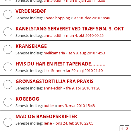
Seneste indlæg:
anna-edith
«
man 31. jan 2011 15:08
VERDENSBØF
Seneste indlæg:
Love-Shopping
«
lør 18. dec 2010 19:46
KANELSTANG SERVERET VED TRÆF SØN. 3. OKT
Seneste indlæg:
anna-edith
«
man 4. okt 2010 09:25
KRANSEKAGE
Seneste indlæg:
melikamaria
«
søn 8. aug 2010 14:53
HVIS DU HAR EN REST TAPENADE..........
Seneste indlæg:
Lise Sonne
«
lør 29. maj 2010 21:10
GRØNSAGSTORTILLIA FRA PRAXIS
Seneste indlæg:
anna-edith
«
fre 9. apr 2010 11:20
KOGEBOG
Seneste indlæg:
butler
«
ons 3. mar 2010 15:48
MAD OG BAGEOPSKRIFTER
Seneste indlæg:
lene
«
ons 24. feb 2010 22:05
1
2