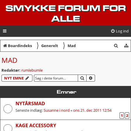
SMYKKE FORUM FOR
ALLE
Log ind
〉
〉
S
Boardindeks
Generelt
Mad
ø
MAD
g
Redaktør:
rumlebumle
SØG
AVANCERET SØGNI
NYT EMNE
Emner
NYTÅRSMAD
Seneste indlæg:
Susanne i nord
«
ons 21. dec 2011 12:54
1
2
KAGE ACCESSORY