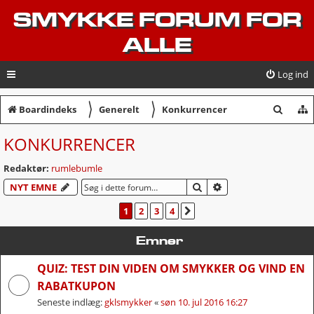
SMYKKE FORUM FOR
ALLE
Log ind
〉
〉
S
Boardindeks
Generelt
Konkurrencer
ø
KONKURRENCER
g
Redaktør:
rumlebumle
SØG
AVANCERET SØGNI
NYT EMNE
1
2
3
4
NÆSTE
Emner
QUIZ: TEST DIN VIDEN OM SMYKKER OG VIND EN
RABATKUPON
Seneste indlæg:
gklsmykker
«
søn 10. jul 2016 16:27