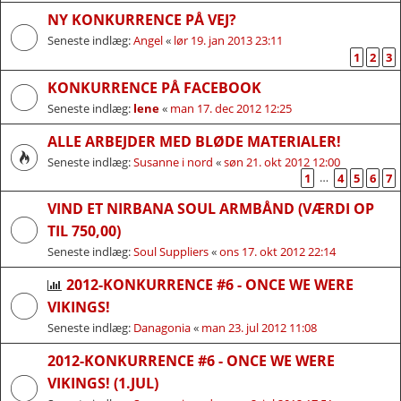
NY KONKURRENCE PÅ VEJ?
Seneste indlæg:
Angel
«
lør 19. jan 2013 23:11
1
2
3
KONKURRENCE PÅ FACEBOOK
Seneste indlæg:
lene
«
man 17. dec 2012 12:25
ALLE ARBEJDER MED BLØDE MATERIALER!
Seneste indlæg:
Susanne i nord
«
søn 21. okt 2012 12:00
…
1
4
5
6
7
VIND ET NIRBANA SOUL ARMBÅND (VÆRDI OP
TIL 750,00)
Seneste indlæg:
Soul Suppliers
«
ons 17. okt 2012 22:14
2012-KONKURRENCE #6 - ONCE WE WERE
VIKINGS!
Seneste indlæg:
Danagonia
«
man 23. jul 2012 11:08
2012-KONKURRENCE #6 - ONCE WE WERE
VIKINGS! (1.JUL)