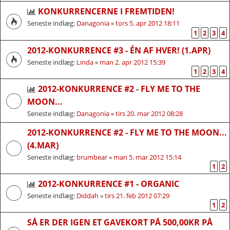
KONKURRENCERNE I FREMTIDEN!
Seneste indlæg:
Danagonia
«
tors 5. apr 2012 18:11
1
2
3
4
2012-KONKURRENCE #3 - ÉN AF HVER! (1.APR)
Seneste indlæg:
Linda
«
man 2. apr 2012 15:39
1
2
3
4
2012-KONKURRENCE #2 - FLY ME TO THE
MOON...
Seneste indlæg:
Danagonia
«
tirs 20. mar 2012 08:28
2012-KONKURRENCE #2 - FLY ME TO THE MOON...
(4.MAR)
Seneste indlæg:
brumbear
«
man 5. mar 2012 15:14
1
2
2012-KONKURRENCE #1 - ORGANIC
Seneste indlæg:
Diddah
«
tirs 21. feb 2012 07:29
1
2
SÅ ER DER IGEN ET GAVEKORT PÅ 500,00KR PÅ