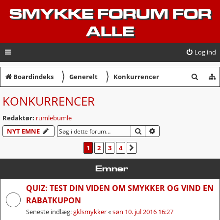
SMYKKE FORUM FOR
ALLE
Log ind
〉
〉
S
Boardindeks
Generelt
Konkurrencer
ø
KONKURRENCER
g
Redaktør:
rumlebumle
SØG
AVANCERET SØGNI
NYT EMNE
1
2
3
4
NÆSTE
Emner
QUIZ: TEST DIN VIDEN OM SMYKKER OG VIND EN
RABATKUPON
Seneste indlæg:
gklsmykker
«
søn 10. jul 2016 16:27