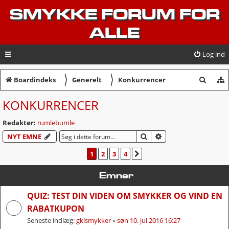
SMYKKE FORUM FOR
ALLE
Log ind
〉
〉
S
Boardindeks
Generelt
Konkurrencer
ø
KONKURRENCER
g
Redaktør:
rumlebumle
SØG
AVANCERET SØGNI
NYT EMNE
1
2
3
4
NÆSTE
Emner
QUIZ: TEST DIN VIDEN OM SMYKKER OG VIND EN
RABATKUPON
Seneste indlæg:
gklsmykker
«
søn 10. jul 2016 16:27