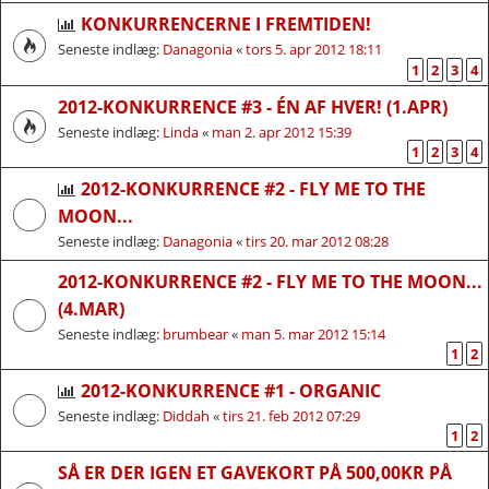
KONKURRENCERNE I FREMTIDEN!
Seneste indlæg:
Danagonia
«
tors 5. apr 2012 18:11
1
2
3
4
2012-KONKURRENCE #3 - ÉN AF HVER! (1.APR)
Seneste indlæg:
Linda
«
man 2. apr 2012 15:39
1
2
3
4
2012-KONKURRENCE #2 - FLY ME TO THE
MOON...
Seneste indlæg:
Danagonia
«
tirs 20. mar 2012 08:28
2012-KONKURRENCE #2 - FLY ME TO THE MOON...
(4.MAR)
Seneste indlæg:
brumbear
«
man 5. mar 2012 15:14
1
2
2012-KONKURRENCE #1 - ORGANIC
Seneste indlæg:
Diddah
«
tirs 21. feb 2012 07:29
1
2
SÅ ER DER IGEN ET GAVEKORT PÅ 500,00KR PÅ