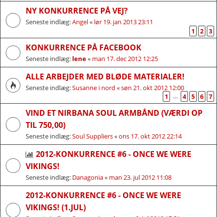
NY KONKURRENCE PÅ VEJ?
Seneste indlæg:
Angel
«
lør 19. jan 2013 23:11
1
2
3
KONKURRENCE PÅ FACEBOOK
Seneste indlæg:
lene
«
man 17. dec 2012 12:25
ALLE ARBEJDER MED BLØDE MATERIALER!
Seneste indlæg:
Susanne i nord
«
søn 21. okt 2012 12:00
…
1
4
5
6
7
VIND ET NIRBANA SOUL ARMBÅND (VÆRDI OP
TIL 750,00)
Seneste indlæg:
Soul Suppliers
«
ons 17. okt 2012 22:14
2012-KONKURRENCE #6 - ONCE WE WERE
VIKINGS!
Seneste indlæg:
Danagonia
«
man 23. jul 2012 11:08
2012-KONKURRENCE #6 - ONCE WE WERE
VIKINGS! (1.JUL)