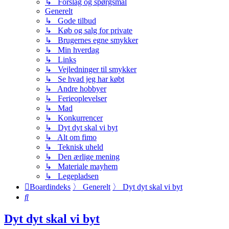
↳ Forslag og spørgsmål
Generelt
↳ Gode tilbud
↳ Køb og salg for private
↳ Brugernes egne smykker
↳ Min hverdag
↳ Links
↳ Vejledninger til smykker
↳ Se hvad jeg har købt
↳ Andre hobbyer
↳ Ferieoplevelser
↳ Mad
↳ Konkurrencer
↳ Dyt dyt skal vi byt
↳ Alt om fimo
↳ Teknisk uheld
↳ Den ærlige mening
↳ Materiale mayhem
↳ Legepladsen
Boardindeks
〉
Generelt
〉
Dyt dyt skal vi byt
Søg
Dyt dyt skal vi byt