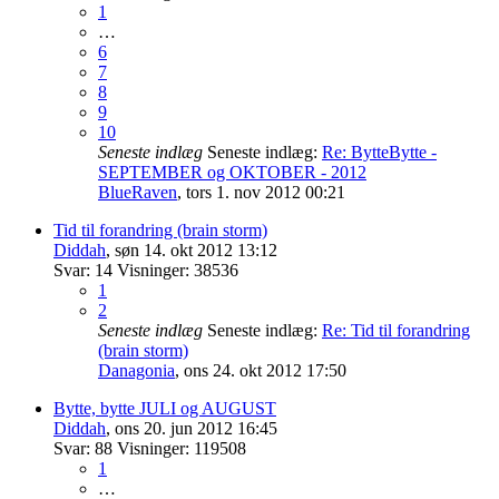
1
…
6
7
8
9
10
Seneste indlæg
Seneste indlæg:
Re: BytteBytte -
SEPTEMBER og OKTOBER - 2012
BlueRaven
,
tors 1. nov 2012 00:21
Tid til forandring (brain storm)
Diddah
,
søn 14. okt 2012 13:12
Svar:
14
Visninger:
38536
1
2
Seneste indlæg
Seneste indlæg:
Re: Tid til forandring
(brain storm)
Danagonia
,
ons 24. okt 2012 17:50
Bytte, bytte JULI og AUGUST
Diddah
,
ons 20. jun 2012 16:45
Svar:
88
Visninger:
119508
1
…