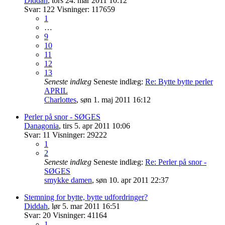
Diddah
,
tors 24. mar 2011 10:12
Svar:
122
Visninger:
117659
1
…
9
10
11
12
13
Seneste indlæg
Seneste indlæg:
Re: Bytte bytte perler
APRIL
Charlottes
,
søn 1. maj 2011 16:12
Perler på snor - SØGES
Danagonia
,
tirs 5. apr 2011 10:06
Svar:
11
Visninger:
29222
1
2
Seneste indlæg
Seneste indlæg:
Re: Perler på snor -
SØGES
smykke damen
,
søn 10. apr 2011 22:37
Stemning for bytte, bytte udfordringer?
Diddah
,
lør 5. mar 2011 16:51
Svar:
20
Visninger:
41164
1