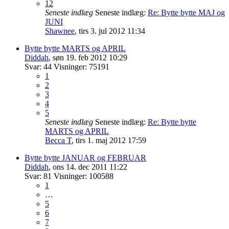
12
Seneste indlæg
Seneste indlæg:
Re: Bytte bytte MAJ og
JUNI
Shawnee
,
tirs 3. jul 2012 11:34
Bytte bytte MARTS og APRIL
Diddah
,
søn 19. feb 2012 10:29
Svar:
44
Visninger:
75191
1
2
3
4
5
Seneste indlæg
Seneste indlæg:
Re: Bytte bytte
MARTS og APRIL
Becca T
,
tirs 1. maj 2012 17:59
Bytte bytte JANUAR og FEBRUAR
Diddah
,
ons 14. dec 2011 11:22
Svar:
81
Visninger:
100588
1
…
5
6
7