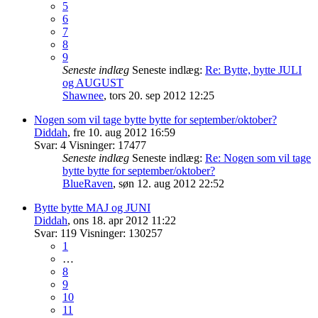
5
6
7
8
9
Seneste indlæg
Seneste indlæg:
Re: Bytte, bytte JULI
og AUGUST
Shawnee
,
tors 20. sep 2012 12:25
Nogen som vil tage bytte bytte for september/oktober?
Diddah
,
fre 10. aug 2012 16:59
Svar:
4
Visninger:
17477
Seneste indlæg
Seneste indlæg:
Re: Nogen som vil tage
bytte bytte for september/oktober?
BlueRaven
,
søn 12. aug 2012 22:52
Bytte bytte MAJ og JUNI
Diddah
,
ons 18. apr 2012 11:22
Svar:
119
Visninger:
130257
1
…
8
9
10
11