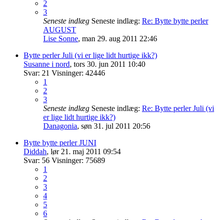
2
3
Seneste indlæg
Seneste indlæg:
Re: Bytte bytte perler
AUGUST
Lise Sonne
,
man 29. aug 2011 22:46
Bytte perler Juli (vi er lige lidt hurtige ikk?)
Susanne i nord
,
tors 30. jun 2011 10:40
Svar:
21
Visninger:
42446
1
2
3
Seneste indlæg
Seneste indlæg:
Re: Bytte perler Juli (vi
er lige lidt hurtige ikk?)
Danagonia
,
søn 31. jul 2011 20:56
Bytte bytte perler JUNI
Diddah
,
lør 21. maj 2011 09:54
Svar:
56
Visninger:
75689
1
2
3
4
5
6