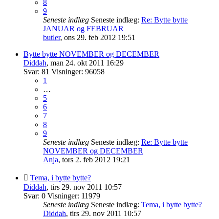
8
9
Seneste indlæg
Seneste indlæg:
Re: Bytte bytte
JANUAR og FEBRUAR
butler
,
ons 29. feb 2012 19:51
Bytte bytte NOVEMBER og DECEMBER
Diddah
,
man 24. okt 2011 16:29
Svar:
81
Visninger:
96058
1
…
5
6
7
8
9
Seneste indlæg
Seneste indlæg:
Re: Bytte bytte
NOVEMBER og DECEMBER
Anja
,
tors 2. feb 2012 19:21
Tema, i bytte bytte?
Diddah
,
tirs 29. nov 2011 10:57
Svar:
0
Visninger:
11979
Seneste indlæg
Seneste indlæg:
Tema, i bytte bytte?
Diddah
,
tirs 29. nov 2011 10:57