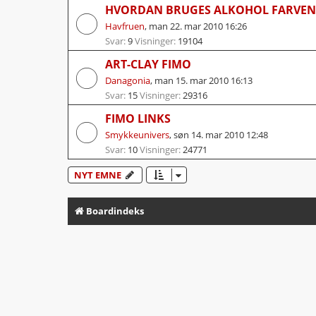
HVORDAN BRUGES ALKOHOL FARVEN
Havfruen
,
man 22. mar 2010 16:26
Svar:
9
Visninger:
19104
ART-CLAY FIMO
Danagonia
,
man 15. mar 2010 16:13
Svar:
15
Visninger:
29316
FIMO LINKS
Smykkeunivers
,
søn 14. mar 2010 12:48
Svar:
10
Visninger:
24771
NYT EMNE
Boardindeks