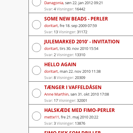
Danagonia
,
søn 22. jan 2012 09:21
Svar:
4
Visninger:
16442
SOME NEW BEADS - PERLER
doritart
,
fre 18. sep 2009 07:59
Svar:
13
Visninger:
31172
doritart
,
tirs 30. nov 2010 15:54
Svar:
2
Visninger:
13310
HELLO AGAIN
doritart
,
man 22. nov 2010 11:38
Svar:
8
Visninger:
20309
TÆNGER I VAFFELDÅSEN
Anne Marthin
,
søn 31. okt 2010 17:08
Svar:
17
Visninger:
32001
HALSKÆDE MED FIMO-PERLER
mette11
,
fre 21. maj 2010 20:22
Svar:
3
Visninger:
13876
FIMO FISK SOM DRILLER