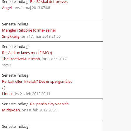
Seneste indlæg:
Re: Så skal det prøves
Angel
,
ons 1. maj 2013 07:08
Seneste indlæg:
Mangler i Silicone forme- se her
Smykkelig
,
søn 17. mar 2013 21:55
Seneste indlæg:
Re: Alt kan laves med FIMO :)
TheCreativeMuslimah
,
lør 8. dec 2012
19:57
Seneste indlæg:
Re: Lak eller ikke lak? Det er spørgsmålet
:-)
Linda
,
tirs 21. feb 2012 20:11
Seneste indlæg:
Re: pardo clay vaenish
Midtjyden
,
ons 8. feb 2012 20:25
Seneste indlæg: