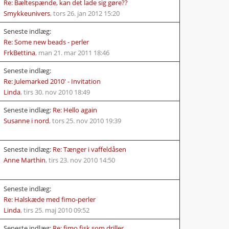
Re: Bæltespænde, kan det lade sig gøre??
Smykkeunivers
,
tors 26. jan 2012 15:20
Seneste indlæg:
Re: Some new beads - perler
FrkBettina
,
man 21. mar 2011 18:46
Seneste indlæg:
Linda
,
tirs 30. nov 2010 18:49
Seneste indlæg:
Re: Hello again
Susanne i nord
,
tors 25. nov 2010 19:39
Seneste indlæg:
Re: Tænger i vaffeldåsen
Anne Marthin
,
tirs 23. nov 2010 14:50
Seneste indlæg:
Re: Halskæde med fimo-perler
Linda
,
tirs 25. maj 2010 09:52
Seneste indlæg:
Re: fimo fisk som driller