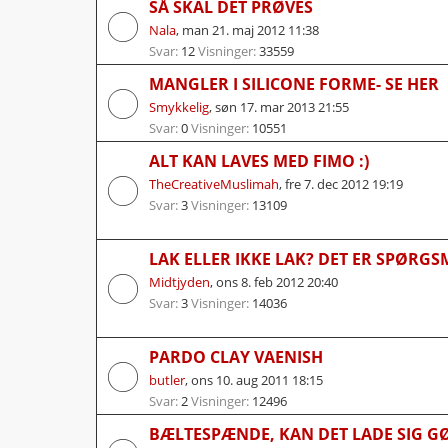
SÅ SKAL DET PRØVES
Nala
,
man 21. maj 2012 11:38
Svar:
12
Visninger:
33559
MANGLER I SILICONE FORME- SE HER
Smykkelig
,
søn 17. mar 2013 21:55
Svar:
0
Visninger:
10551
ALT KAN LAVES MED FIMO :)
TheCreativeMuslimah
,
fre 7. dec 2012 19:19
Svar:
3
Visninger:
13109
LAK ELLER IKKE LAK? DET ER SPØRGSM
Midtjyden
,
ons 8. feb 2012 20:40
Svar:
3
Visninger:
14036
PARDO CLAY VAENISH
butler
,
ons 10. aug 2011 18:15
Svar:
2
Visninger:
12496
BÆLTESPÆNDE, KAN DET LADE SIG G