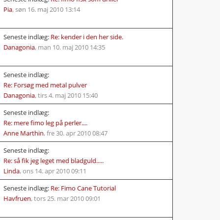
Pia
,
søn 16. maj 2010 13:14
Seneste indlæg:
Re: kender i den her side.
Danagonia
,
man 10. maj 2010 14:35
Seneste indlæg:
Re: Forsøg med metal pulver
Danagonia
,
tirs 4. maj 2010 15:40
Seneste indlæg:
Re: mere fimo leg på perler....
Anne Marthin
,
fre 30. apr 2010 08:47
Seneste indlæg:
Re: så fik jeg leget med bladguld.....
Linda
,
ons 14. apr 2010 09:11
Seneste indlæg:
Re: Fimo Cane Tutorial
Havfruen
,
tors 25. mar 2010 09:01