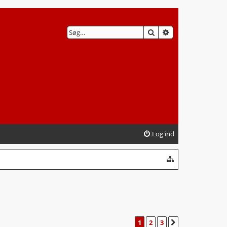
SØG
AVANCERET SØG
Log ind
1
2
3
NÆSTE