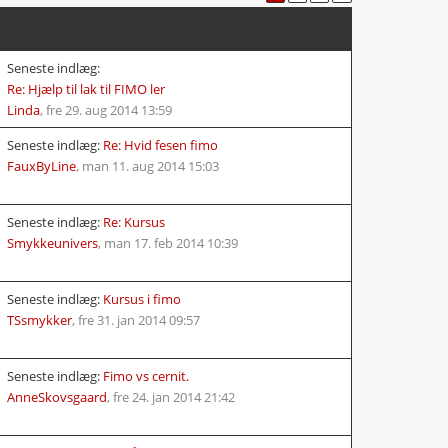
Seneste indlæg:
Re: Hjælp til lak til FIMO ler
Linda
,
fre 29. aug 2014 13:59
Seneste indlæg:
Re: Hvid fesen fimo
FauxByLine
,
man 11. aug 2014 15:03
Seneste indlæg:
Re: Kursus
Smykkeunivers
,
man 17. feb 2014 10:39
Seneste indlæg:
Kursus i fimo
TSsmykker
,
fre 31. jan 2014 09:57
Seneste indlæg:
Fimo vs cernit.
AnneSkovsgaard
,
fre 24. jan 2014 21:42