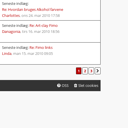
Seneste indlæg:
Re: Hvordan bruges Alkohol farvene
Charlottes
,
ons 24. mar 2010 17:58
Seneste indlæg:
Re: Art-clay Fimo
Danagonia
,
tirs 16. mar 2010 18:56
Seneste indlæg:
Re: Fimo links
Linda
,
man 15. mar 2010 09:05
1
2
3
NÆSTE
OSS
Slet cookies