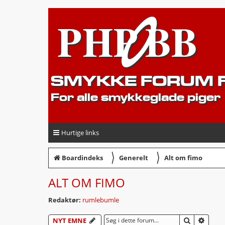
SMYKKE FORUM F
For alle smykkeglade piger
Hurtige links
〉
〉
Boardindeks
Generelt
Alt om fimo
ALT OM FIMO
Redaktør:
rumlebumle
SØG
AVAN
NYT EMNE