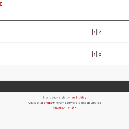
E
1
2
1
2
Stasis Leak style by
Ian Bradley
Udviklet af
phpBB
® Forum Software © phpBB Limited
Privatliv
|
Vilkår