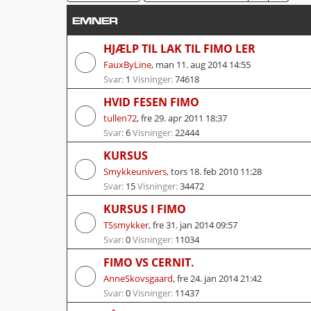
EMNER
HJÆLP TIL LAK TIL FIMO LER
FauxByLine
,
man 11. aug 2014 14:55
Svar:
1
Visninger:
74618
HVID FESEN FIMO
tullen72
,
fre 29. apr 2011 18:37
Svar:
6
Visninger:
22444
KURSUS
Smykkeunivers
,
tors 18. feb 2010 11:28
Svar:
15
Visninger:
34472
KURSUS I FIMO
TSsmykker
,
fre 31. jan 2014 09:57
Svar:
0
Visninger:
11034
FIMO VS CERNIT.
AnneSkovsgaard
,
fre 24. jan 2014 21:42
Svar:
0
Visninger:
11437