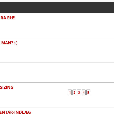
RA RH!!
 MAN? :(
SIZING
1
2
3
4
5
MENTAR-INDLÆG