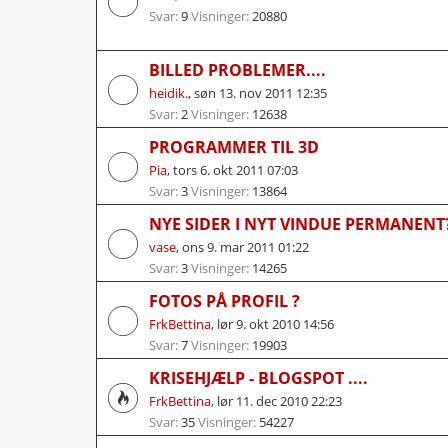
Svar:
9
Visninger:
20880
BILLED PROBLEMER....
heidik.
,
søn 13. nov 2011 12:35
Svar:
2
Visninger:
12638
PROGRAMMER TIL 3D
Pia
,
tors 6. okt 2011 07:03
Svar:
3
Visninger:
13864
NYE SIDER I NYT VINDUE PERMANENT
vase
,
ons 9. mar 2011 01:22
Svar:
3
Visninger:
14265
FOTOS PÅ PROFIL ?
FrkBettina
,
lør 9. okt 2010 14:56
Svar:
7
Visninger:
19903
KRISEHJÆLP - BLOGSPOT ....
FrkBettina
,
lør 11. dec 2010 22:23
Svar:
35
Visninger:
54227