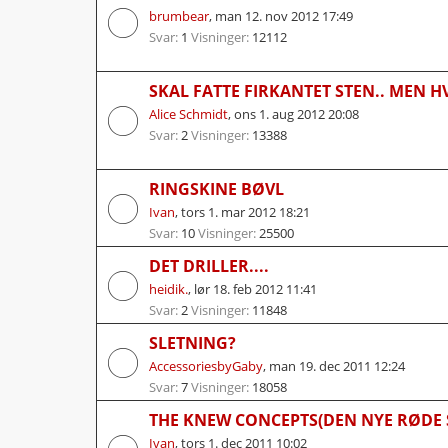
brumbear
,
man 12. nov 2012 17:49
Svar:
1
Visninger:
12112
SKAL FATTE FIRKANTET STEN.. MEN 
Alice Schmidt
,
ons 1. aug 2012 20:08
Svar:
2
Visninger:
13388
RINGSKINE BØVL
Ivan
,
tors 1. mar 2012 18:21
Svar:
10
Visninger:
25500
DET DRILLER....
heidik.
,
lør 18. feb 2012 11:41
Svar:
2
Visninger:
11848
SLETNING?
AccessoriesbyGaby
,
man 19. dec 2011 12:24
Svar:
7
Visninger:
18058
THE KNEW CONCEPTS(DEN NYE RØDE 
Ivan
,
tors 1. dec 2011 10:02