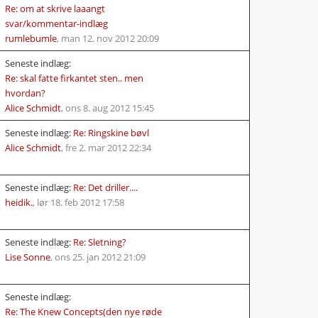
Re: om at skrive laaangt
svar/kommentar-indlæg
rumlebumle
,
man 12. nov 2012 20:09
Seneste indlæg:
Re: skal fatte firkantet sten.. men
hvordan?
Alice Schmidt
,
ons 8. aug 2012 15:45
Seneste indlæg:
Re: Ringskine bøvl
Alice Schmidt
,
fre 2. mar 2012 22:34
Seneste indlæg:
Re: Det driller....
heidik.
,
lør 18. feb 2012 17:58
Seneste indlæg:
Re: Sletning?
Lise Sonne
,
ons 25. jan 2012 21:09
Seneste indlæg:
Re: The Knew Concepts(den nye røde