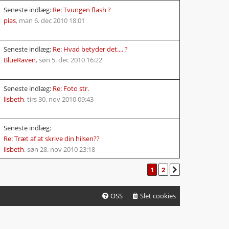
Seneste indlæg:
Re: Tvungen flash ?
pias
,
man 6. dec 2010 18:01
Seneste indlæg:
Re: Hvad betyder det.... ?
BlueRaven
,
søn 5. dec 2010 16:22
Seneste indlæg:
Re: Foto str.
lisbeth
,
tirs 30. nov 2010 09:43
Seneste indlæg:
Re: Træt af at skrive din hilsen??
lisbeth
,
søn 28. nov 2010 23:18
1
2
NÆSTE
OSS
Slet cookies