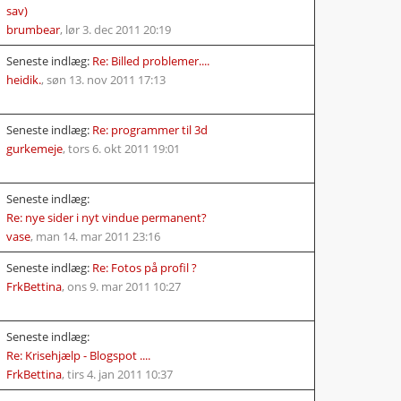
sav)
brumbear
,
lør 3. dec 2011 20:19
Seneste indlæg:
Re: Billed problemer....
heidik.
,
søn 13. nov 2011 17:13
Seneste indlæg:
Re: programmer til 3d
gurkemeje
,
tors 6. okt 2011 19:01
Seneste indlæg:
Re: nye sider i nyt vindue permanent?
vase
,
man 14. mar 2011 23:16
Seneste indlæg:
Re: Fotos på profil ?
FrkBettina
,
ons 9. mar 2011 10:27
Seneste indlæg:
Re: Krisehjælp - Blogspot ....
FrkBettina
,
tirs 4. jan 2011 10:37