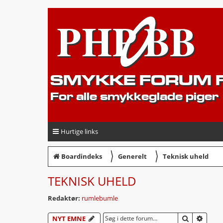
SMYKKE FORUM F
For alle smykkeglade piger
Hurtige links
〉
〉
Boardindeks
Generelt
Teknisk uheld
TEKNISK UHELD
Redaktør:
rumlebumle
SØG
AVAN
NYT EMNE