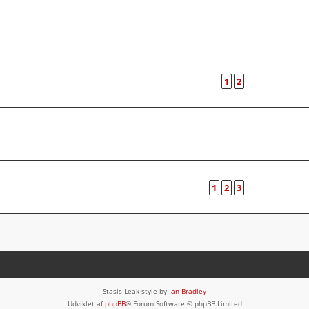
1
2
1
2
3
Stasis Leak style by
Ian Bradley
Udviklet af
phpBB
® Forum Software © phpBB Limited