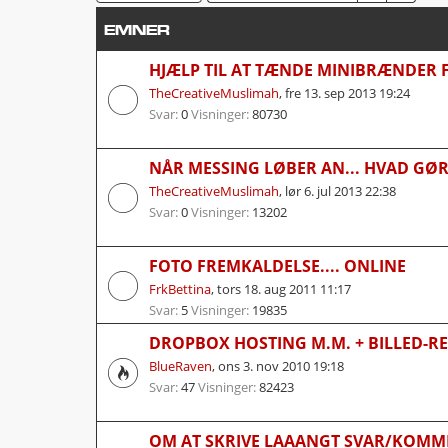
EMNER
HJÆLP TIL AT TÆNDE MINIBRÆNDER F
TheCreativeMuslimah
,
fre 13. sep 2013 19:24
Svar:
0
Visninger:
80730
NÅR MESSING LØBER AN... HVAD GØR
TheCreativeMuslimah
,
lør 6. jul 2013 22:38
Svar:
0
Visninger:
13202
FOTO FREMKALDELSE.... ONLINE
FrkBettina
,
tors 18. aug 2011 11:17
Svar:
5
Visninger:
19835
DROPBOX HOSTING M.M. + BILLED-RE
BlueRaven
,
ons 3. nov 2010 19:18
Svar:
47
Visninger:
82423
OM AT SKRIVE LAAANGT SVAR/KOM