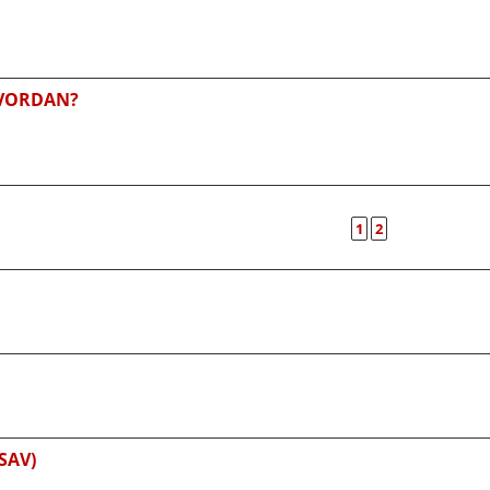
HVORDAN?
1
2
SAV)