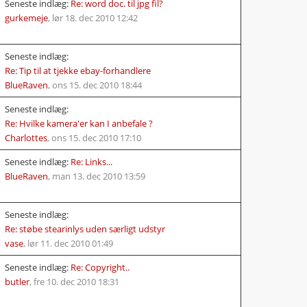
Seneste indlæg:
Re: word doc. til jpg fil?
gurkemeje
,
lør 18. dec 2010 12:42
Seneste indlæg:
Re: Tip til at tjekke ebay-forhandlere
BlueRaven
,
ons 15. dec 2010 18:44
Seneste indlæg:
Re: Hvilke kamera'er kan I anbefale ?
Charlottes
,
ons 15. dec 2010 17:10
Seneste indlæg:
Re: Links...
BlueRaven
,
man 13. dec 2010 13:59
Seneste indlæg:
Re: støbe stearinlys uden særligt udstyr
vase
,
lør 11. dec 2010 01:49
Seneste indlæg:
Re: Copyright..
butler
,
fre 10. dec 2010 18:31