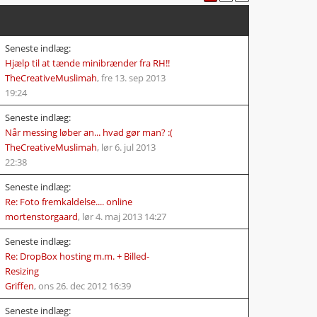
Seneste indlæg:
Hjælp til at tænde minibrænder fra RH!!
TheCreativeMuslimah
,
fre 13. sep 2013
19:24
Seneste indlæg:
Når messing løber an... hvad gør man? :(
TheCreativeMuslimah
,
lør 6. jul 2013
22:38
Seneste indlæg:
Re: Foto fremkaldelse.... online
mortenstorgaard
,
lør 4. maj 2013 14:27
Seneste indlæg:
Re: DropBox hosting m.m. + Billed-
Resizing
Griffen
,
ons 26. dec 2012 16:39
Seneste indlæg: