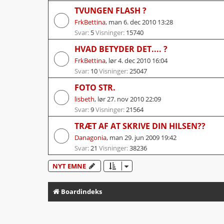
TVUNGEN FLASH ?
FrkBettina
,
man 6. dec 2010 13:28
Svar:
5
Visninger:
15740
HVAD BETYDER DET.... ?
FrkBettina
,
lør 4. dec 2010 16:04
Svar:
10
Visninger:
25047
FOTO STR.
lisbeth
,
lør 27. nov 2010 22:09
Svar:
9
Visninger:
21564
TRÆT AF AT SKRIVE DIN HILSEN??
Danagonia
,
man 29. jun 2009 19:42
Svar:
21
Visninger:
38236
NYT EMNE
Boardindeks