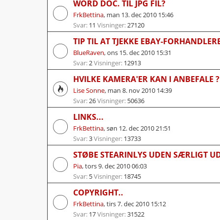
WORD DOC. TIL JPG FIL?
FrkBettina
,
man 13. dec 2010 15:46
Svar:
11
Visninger:
27120
TIP TIL AT TJEKKE EBAY-FORHANDLER
BlueRaven
,
ons 15. dec 2010 15:31
Svar:
2
Visninger:
12913
HVILKE KAMERA'ER KAN I ANBEFALE ?
Lise Sonne
,
man 8. nov 2010 14:39
Svar:
26
Visninger:
50636
LINKS...
FrkBettina
,
søn 12. dec 2010 21:51
Svar:
3
Visninger:
13733
STØBE STEARINLYS UDEN SÆRLIGT U
Pia
,
tors 9. dec 2010 06:03
Svar:
5
Visninger:
18745
COPYRIGHT..
FrkBettina
,
tirs 7. dec 2010 15:12
Svar:
17
Visninger:
31522