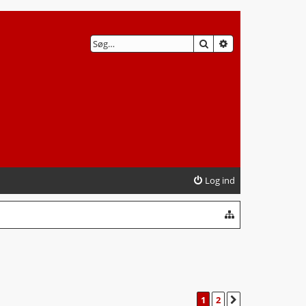
SØG
AVANCERET SØG
Log ind
1
2
NÆSTE