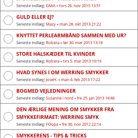
Seneste indlæg:
EAAA
«
tors 26. nov 2015 13:51
GULD ELLER EJ?
Seneste indlæg:
Mazy
«
man 28. okt 2013 21:22
KNYTTET PERLEARMBÅND SAMMEN MED UR?
Seneste indlæg:
Rolcera
«
lør 30. mar 2013 13:18
STORE HALSKÆDER TIL KVINDER
Seneste indlæg:
Rolcera
«
tirs 5. mar 2013 10:19
HVAD SYNES I OM WERRING SMYKKER
Seneste indlæg:
JoseH.
«
man 4. feb 2013 17:22
BOGMED VEJLEDNINGER
Seneste indlæg:
Susanne i nord
«
fre 25. jan 2013 14:46
DEN ÆRLIGE MENING OM SMYKKER FRA
SMYKKEFIRMAET: WERRING SMYK
Seneste indlæg:
FOopa
«
fre 30. nov 2012 22:14
SMYKKERENS - TIPS & TRICKS