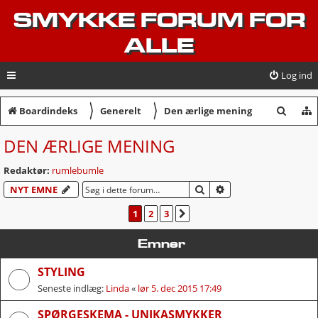
SMYKKE FORUM FOR
ALLE
Log ind
〉
〉
S
Boardindeks
Generelt
Den ærlige mening
ø
DEN ÆRLIGE MENING
g
Redaktør:
rumlebumle
SØG
AVANCERET SØGNI
NYT EMNE
1
2
3
NÆSTE
Emner
STYLING
Seneste indlæg:
Linda
«
lør 5. dec 2015 17:49
SPØRGESKEMA - UNIKASMYKKER