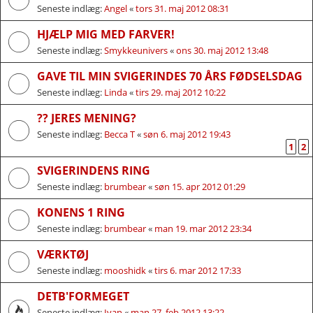
Seneste indlæg:
Angel
«
tors 31. maj 2012 08:31
HJÆLP MIG MED FARVER!
Seneste indlæg:
Smykkeunivers
«
ons 30. maj 2012 13:48
GAVE TIL MIN SVIGERINDES 70 ÅRS FØDSELSDAG
Seneste indlæg:
Linda
«
tirs 29. maj 2012 10:22
?? JERES MENING?
Seneste indlæg:
Becca T
«
søn 6. maj 2012 19:43
1
2
SVIGERINDENS RING
Seneste indlæg:
brumbear
«
søn 15. apr 2012 01:29
KONENS 1 RING
Seneste indlæg:
brumbear
«
man 19. mar 2012 23:34
VÆRKTØJ
Seneste indlæg:
mooshidk
«
tirs 6. mar 2012 17:33
DETB'FORMEGET
Seneste indlæg:
Ivan
«
man 27. feb 2012 13:22