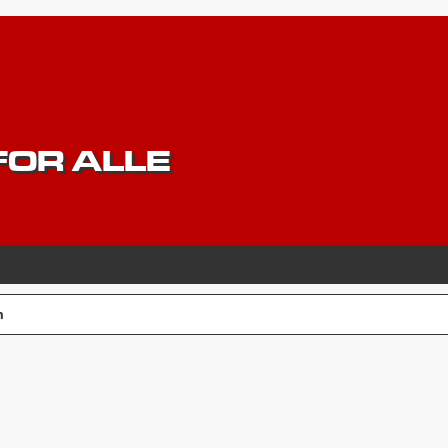
OR ALLE
m
CERET SØGNING