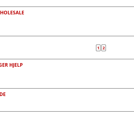
WHOLESALE
1
2
GER HJELP
DE