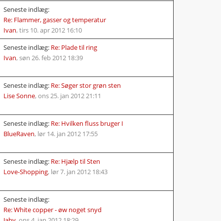
Seneste indlæg:
Re: Flammer, gasser og temperatur
Ivan
,
tirs 10. apr 2012 16:10
Seneste indlæg:
Re: Plade til ring
Ivan
,
søn 26. feb 2012 18:39
Seneste indlæg:
Re: Søger stor grøn sten
Lise Sonne
,
ons 25. jan 2012 21:11
Seneste indlæg:
Re: Hvilken fluss bruger I
BlueRaven
,
lør 14. jan 2012 17:55
Seneste indlæg:
Re: Hjælp til Sten
Love-Shopping
,
lør 7. jan 2012 18:43
Seneste indlæg:
Re: White copper - øw noget snyd
Jaby
,
ons 4. jan 2012 18:29