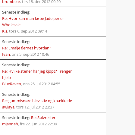
brumbear
,
tirs 18. dec 2012 00:20
Seneste indlæg:
Re: Hvor kan man købe Jade perler
Wholesale
Kis
,
tors 6. sep 2012 09:14
Seneste indlæg:
Re: Emalje fjernes hvordan?
Ivan
,
ons 5. sep 2012 10:46
Seneste indlæg:
Re: Hvilke stener har jeg kjøpt? Trenger
hjelp
BlueRaven
,
ons 25. jul 2012 04:55
Seneste indlæg:
Re: gummisnøre blev stiv og knækkede
awiaya
,
tors 12. jul 2012 23:37
Seneste indlæg:
Re: Sølvrester.
mjanneh
,
fre 22. jun 2012 22:39