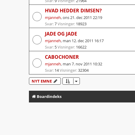
Svar:
9
Visninger:
21964
HVAD HEDDER DIMSEN?
mjanneh
,
ons 21. dec 2011 22:19
Svar:
7
Visninger:
18923
JADE OG JADE
mjanneh
,
man 12. dec 2011 16:17
Svar:
5
Visninger:
16622
CABOCHONER
mjanneh
,
man 7. nov 2011 10:32
Svar:
14
Visninger:
32304
NYT EMNE
Boardindeks