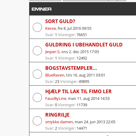
EMNER
SORT GULD?
Kevse
,
fre 8. jul 2016 09:55
Svar:
1
Visninger:
76651
GULDRING I UBEHANDLET GULD
Jesper-S
,
ons 2. dec 2015 17:05
Svar:
1
Visninger:
12492
BOGSTAVSTEMPLER...
BlueRaven
,
tirs 16. aug 2011 03:01
Svar:
23
Visninger:
49895
HJÆLP TIL LAK TIL FIMO LER
FauxByLine
,
man 11. aug 2014 14:53
Svar:
0
Visninger:
11739
RINGRILJE
smykke damen
,
man 24. jun 2013 22:05
Svar:
2
Visninger:
14471