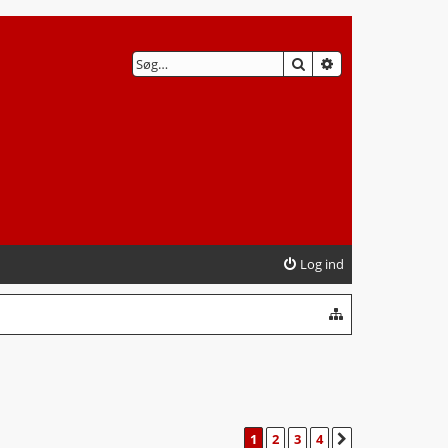
SØG
AVANCERET SØG
Log ind
1
2
3
4
NÆSTE