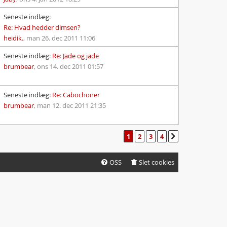
Seneste indlæg:
Re: Hvad hedder dimsen?
heidik.
,
man 26. dec 2011 11:06
Seneste indlæg:
Re: Jade og jade
brumbear
,
ons 14. dec 2011 01:57
Seneste indlæg:
Re: Cabochoner
brumbear
,
man 12. dec 2011 21:35
1
2
3
4
NÆSTE
OSS
Slet cookies