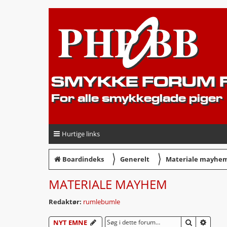
SMYKKE FORUM F
For alle smykkeglade piger
Hurtige links
〉
〉
Boardindeks
Generelt
Materiale mayhe
MATERIALE MAYHEM
Redaktør:
rumlebumle
SØG
AVAN
NYT EMNE