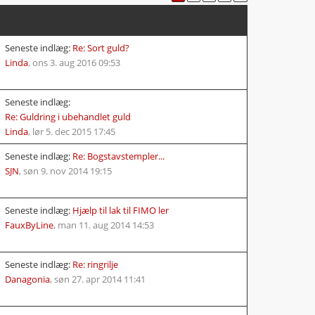
Seneste indlæg:
Re: Sort guld?
Linda
,
ons 3. aug 2016 09:53
Seneste indlæg:
Re: Guldring i ubehandlet guld
Linda
,
lør 5. dec 2015 17:45
Seneste indlæg:
Re: Bogstavstempler...
SJN
,
søn 9. nov 2014 19:15
Seneste indlæg:
Hjælp til lak til FIMO ler
FauxByLine
,
man 11. aug 2014 14:53
Seneste indlæg:
Re: ringrilje
Danagonia
,
søn 27. apr 2014 11:41