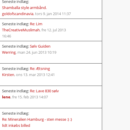
Seneste indlæg:
Shamballa style armbånd.
goldofscandinavia
,
tors 9. jan 2014 11:37
Seneste indlæg:
Re: Lim
TheCreativeMuslimah
,
fre 12. jul 2013
16:46
Seneste indlæg:
Sølv Guiden
Werring
,
man 24. jun 2013 10:19
Seneste indlæg:
Re: Ætsning
Kirsten
,
ons 13. mar 2013 12:41
Seneste indlæg:
Re: Lave 830 sølv
lene
,
fre 15. feb 2013 14:07
Seneste indlæg:
Re: Mineralien Hamburg - sten messe :) :)
lidt inkøbs billed