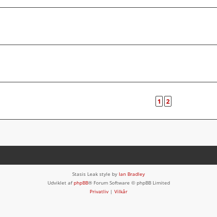
1
2
Stasis Leak style by
Ian Bradley
Udviklet af
phpBB
® Forum Software © phpBB Limited
Privatliv
|
Vilkår