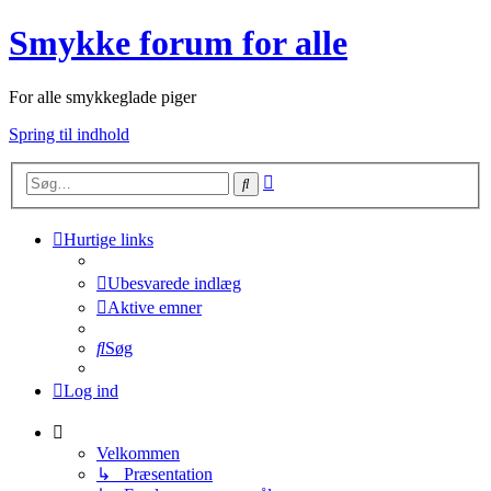
Smykke forum for alle
For alle smykkeglade piger
Spring til indhold
Avanceret
Søg
søgning
Hurtige links
Ubesvarede indlæg
Aktive emner
Søg
Log ind
Velkommen
↳ Præsentation