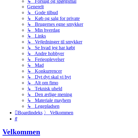
↳ Forslag og spørgsmål
Generelt
↳ Gode tilbud
↳ Køb og salg for private
↳ Brugernes egne smykker
↳ Min hverdag
↳ Links
↳ Vejledninger til smykker
↳ Se hvad jeg har købt
↳ Andre hobbyer
↳ Ferieoplevelser
↳ Mad
↳ Konkurrencer
↳ Dyt dyt skal vi byt
↳ Alt om fimo
↳ Teknisk uheld
↳ Den ærlige mening
↳ Materiale mayhem
↳ Legepladsen
Boardindeks
〉
Velkommen
Søg
Velkommen