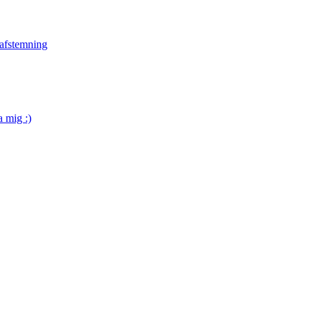
 afstemning
a mig :)