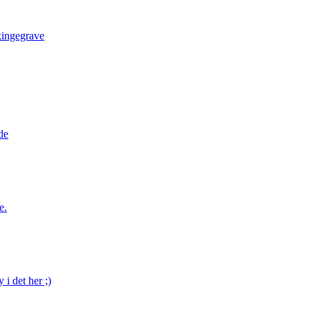
kingegrave
de
e.
 i det her ;)