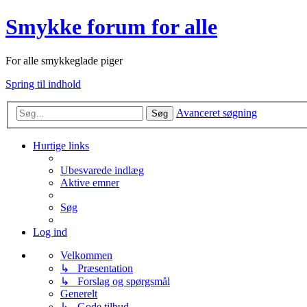
Smykke forum for alle
For alle smykkeglade piger
Spring til indhold
Avanceret søgning
Søg
Hurtige links
Ubesvarede indlæg
Aktive emner
Søg
Log ind
Velkommen
↳ Præsentation
↳ Forslag og spørgsmål
Generelt
↳ Gode tilbud