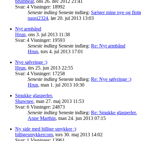
brumbear
,
ons 26. dec 2012 21:41
Svar:
4
Visninger:
18992
Seneste indlæg
Seneste indlæg:
Sælger mine nye og flot
nausi2324
,
lør 20. jul 2013 13:03
Nyt armbånd
Hrun
,
ons 3. jul 2013 11:38
Svar:
4
Visninger:
19593
Seneste indlæg
Seneste indlæg:
Re: Nyt armbånd
Hrun
,
tors 4. jul 2013 17:01
Nye sølvringe :)
Hrun
,
tirs 25. jun 2013 22:55
Svar:
4
Visninger:
17258
Seneste indlæg
Seneste indlæg:
Re: Nye sølvringe :)
Hrun
,
man 1. jul 2013 10:30
Smukke glasperler.
Shawnee
,
man 27. maj 2013 11:53
Svar:
6
Visninger:
24873
Seneste indlæg
Seneste indlæg:
Re: Smukke glasperler.
Anne Marthin
,
man 24. jun 2013 07:15
Ny side med billige smykker :)
billigesmykkercom
,
tors 30. maj 2013 14:02
Svar:
1
Visninger:
13961