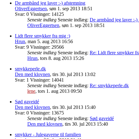
De armbånd jeg laver :-) afstemning
OliverEggertsen
,
søn 1. sep 2013 18:51
Svar:
0
Visninger:
14125
Seneste indlæg
Seneste indlæg:
De armbånd jeg laver :-)
OliverEggertsen
,
søn 1. sep 2013 18:51
Lidt flere smykker fra mig :)
Hrun
,
man 5. aug 2013 16:56
Svar:
9
Visninger:
29566
Seneste indlæg
Seneste indlæg:
Re: Lidt flere smykker fr
Hrun
,
tors 8. aug 2013 15:26
smykkeperle.dk
Den med klovnen
,
tirs 30. jul 2013 13:02
Svar:
1
Visninger:
14041
Seneste indlæg
Seneste indlæg:
Re: smykkeperle.dk
lene
,
tors 1. aug 2013 09:50
Sød gaveidé
Den med klovnen
,
tirs 30. jul 2013 15:40
Svar:
0
Visninger:
13675
Seneste indlæg
Seneste indlæg:
Sød gaveidé
Den med klovnen
,
tirs 30. jul 2013 15:40
smykker - Julegaverne til familien