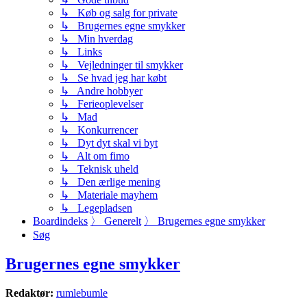
↳ Køb og salg for private
↳ Brugernes egne smykker
↳ Min hverdag
↳ Links
↳ Vejledninger til smykker
↳ Se hvad jeg har købt
↳ Andre hobbyer
↳ Ferieoplevelser
↳ Mad
↳ Konkurrencer
↳ Dyt dyt skal vi byt
↳ Alt om fimo
↳ Teknisk uheld
↳ Den ærlige mening
↳ Materiale mayhem
↳ Legepladsen
Boardindeks
〉
Generelt
〉
Brugernes egne smykker
Søg
Brugernes egne smykker
Redaktør:
rumlebumle