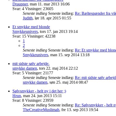
Draupner
,
man 11. mar 2013 16:06
Svar:
4
Visninger:
23605
Seneste indlæg
Seneste indlæg:
Re: Bæltespænder fra vi
Judith
,
lør 18. apr 2015 01:55
Et smykke med blonde
Smykkeunivers
,
tors 17. jan 2013 19:14
Svar:
15
Visninger:
42238
1
2
Seneste indlæg
Seneste indlæg:
Re: Et smykke med blon
Smykkeunivers
,
man 15. sep 2014 13:18
mit sidste sølv arbejde.
smykke damen
,
tors 22. maj 2014 22:12
Svar:
5
Visninger:
21177
Seneste indlæg
Seneste indlæg:
Re: mit sidste sølv arbejd
smykke damen
,
søn 25. maj 2014 08:47
Sølvsmykker - helt ny i det her ;)
Hrun
,
man 24. jun 2013 15:11
Svar:
8
Visninger:
23959
Seneste indlæg
Seneste indlæg:
Re: Sølvsmykker - helt ny
TheCreativeMuslimah
,
fre 13. sep 2013 19:54