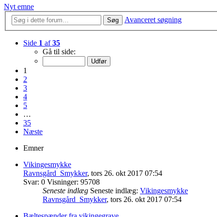
Nyt emne
Avanceret søgning
Søg
Side
1
af
35
Gå til side:
1
2
3
4
5
…
35
Næste
Emner
Vikingesmykke
Ravnsgård_Smykker
,
tors 26. okt 2017 07:54
Svar:
0
Visninger:
95708
Seneste indlæg
Seneste indlæg:
Vikingesmykke
Ravnsgård_Smykker
,
tors 26. okt 2017 07:54
Bæltespænder fra vikingegrave