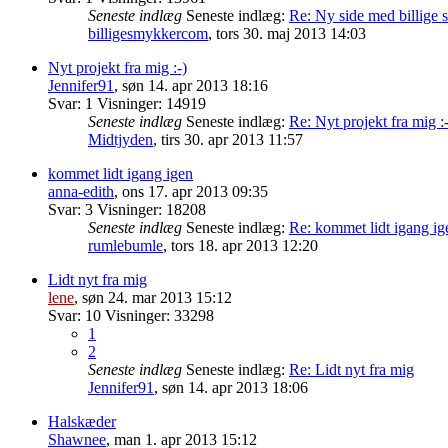
Seneste indlæg
Seneste indlæg:
Re: Ny side med billige 
billigesmykkercom
,
tors 30. maj 2013 14:03
Nyt projekt fra mig :-)
Jennifer91
,
søn 14. apr 2013 18:16
Svar:
1
Visninger:
14919
Seneste indlæg
Seneste indlæg:
Re: Nyt projekt fra mig :-
Midtjyden
,
tirs 30. apr 2013 11:57
kommet lidt igang igen
anna-edith
,
ons 17. apr 2013 09:35
Svar:
3
Visninger:
18208
Seneste indlæg
Seneste indlæg:
Re: kommet lidt igang ig
rumlebumle
,
tors 18. apr 2013 12:20
Lidt nyt fra mig
lene
,
søn 24. mar 2013 15:12
Svar:
10
Visninger:
33298
1
2
Seneste indlæg
Seneste indlæg:
Re: Lidt nyt fra mig
Jennifer91
,
søn 14. apr 2013 18:06
Halskæder
Shawnee
,
man 1. apr 2013 15:12