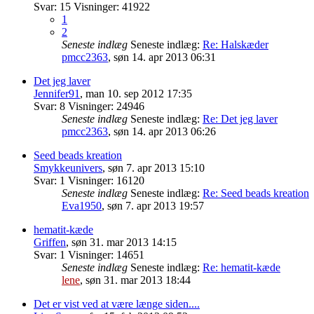
Svar:
15
Visninger:
41922
1
2
Seneste indlæg
Seneste indlæg:
Re: Halskæder
pmcc2363
,
søn 14. apr 2013 06:31
Det jeg laver
Jennifer91
,
man 10. sep 2012 17:35
Svar:
8
Visninger:
24946
Seneste indlæg
Seneste indlæg:
Re: Det jeg laver
pmcc2363
,
søn 14. apr 2013 06:26
Seed beads kreation
Smykkeunivers
,
søn 7. apr 2013 15:10
Svar:
1
Visninger:
16120
Seneste indlæg
Seneste indlæg:
Re: Seed beads kreation
Eva1950
,
søn 7. apr 2013 19:57
hematit-kæde
Griffen
,
søn 31. mar 2013 14:15
Svar:
1
Visninger:
14651
Seneste indlæg
Seneste indlæg:
Re: hematit-kæde
lene
,
søn 31. mar 2013 18:44
Det er vist ved at være længe siden....