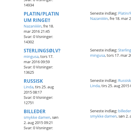
14934
PLATIN/PLATIN
Seneste indlæg:
Platin/
Nazaniiiiin
,
fre 18. mar 
UM RINGE!!
Nazaniiiiin
,
fre 18.
mar 2016 21:45
Svar:
0
Visninger:
14302
STERLINGSØLV?
Seneste indlæg:
Sterlin
mingusa
,
tors 17. mar 2
mingusa
,
tors 17.
mar 2016 09:59
Svar:
0
Visninger:
13625
RUSSISK
Seneste indlæg:
Russisk
Linda
,
tirs 25. aug 2015 
Linda
,
tirs 25. aug
2015 08:17
Svar:
0
Visninger:
12751
BILLEDER
Seneste indlæg:
billeder
smykke damen
,
søn 2. 
smykke damen
,
søn
2. aug 2015 09:21
Svar:
0
Visninger: