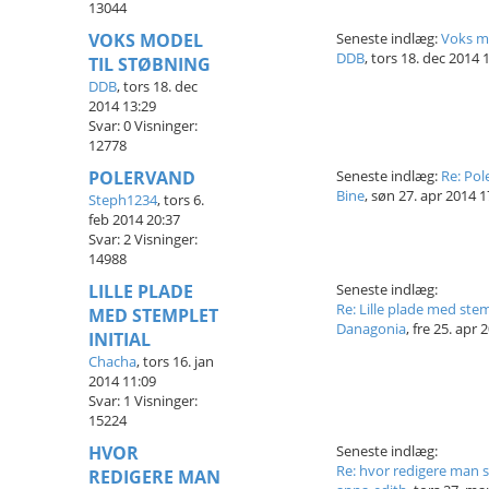
13044
VOKS MODEL
Seneste indlæg:
Voks mo
DDB
,
tors 18. dec 2014 
TIL STØBNING
DDB
,
tors 18. dec
2014 13:29
Svar:
0
Visninger:
12778
POLERVAND
Seneste indlæg:
Re: Po
Bine
,
søn 27. apr 2014 1
Steph1234
,
tors 6.
feb 2014 20:37
Svar:
2
Visninger:
14988
LILLE PLADE
Seneste indlæg:
Re: Lille plade med stemp
MED STEMPLET
Danagonia
,
fre 25. apr 
INITIAL
Chacha
,
tors 16. jan
2014 11:09
Svar:
1
Visninger:
15224
HVOR
Seneste indlæg:
Re: hvor redigere man si
REDIGERE MAN