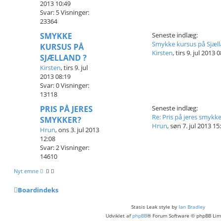
2013 10:49
Svar:
5
Visninger:
23364
SMYKKE
Seneste indlæg:
Smykke kursus på Sjæll
KURSUS PÅ
Kirsten
,
tirs 9. jul 2013 
SJÆLLAND ?
Kirsten
,
tirs 9. jul
2013 08:19
Svar:
0
Visninger:
13118
PRIS PÅ JERES
Seneste indlæg:
Re: Pris på jeres smykk
SMYKKER?
Hrun
,
søn 7. jul 2013 15
Hrun
,
ons 3. jul 2013
12:08
Svar:
2
Visninger:
14610
Nyt emne
Boardindeks
Stasis Leak style by
Ian Bradley
Udviklet af
phpBB
® Forum Software © phpBB Lim