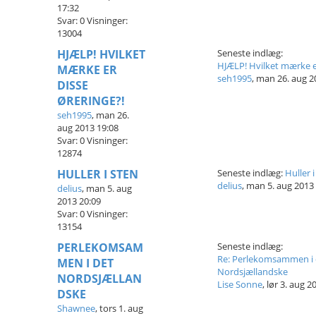
17:32
Svar:
0
Visninger:
13004
HJÆLP! HVILKET
Seneste indlæg:
HJÆLP! Hvilket mærke er
MÆRKE ER
seh1995
,
man 26. aug 2
DISSE
ØRERINGE?!
seh1995
,
man 26.
aug 2013 19:08
Svar:
0
Visninger:
12874
HULLER I STEN
Seneste indlæg:
Huller i
delius
,
man 5. aug 2013
delius
,
man 5. aug
2013 20:09
Svar:
0
Visninger:
13154
PERLEKOMSAM
Seneste indlæg:
Re: Perlekomsammen i 
MEN I DET
Nordsjællandske
NORDSJÆLLAN
Lise Sonne
,
lør 3. aug 2
DSKE
Shawnee
,
tors 1. aug