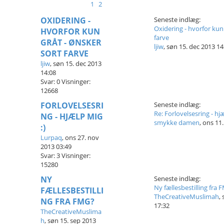
1
2
OXIDERING -
Seneste indlæg:
Oxidering - hvorfor kun 
HVORFOR KUN
farve
GRÅT - ØNSKER
ljiw
,
søn 15. dec 2013 14
SORT FARVE
ljiw
,
søn 15. dec 2013
14:08
Svar:
0
Visninger:
12668
FORLOVELSESRI
Seneste indlæg:
Re: Forlovelsesring - hjæ
NG - HJÆLP MIG
smykke damen
,
ons 11.
:)
Lurpaq
,
ons 27. nov
2013 03:49
Svar:
3
Visninger:
15280
NY
Seneste indlæg:
Ny fællesbestilling fra 
FÆLLESBESTILLI
TheCreativeMuslimah
,
NG FRA FMG?
17:32
TheCreativeMuslima
h
,
søn 15. sep 2013