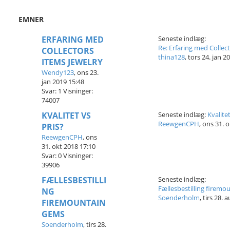
n
c
EMNER
e
r
ERFARING MED
e
Seneste indlæg:
t
Re: Erfaring med Collec
COLLECTORS
s
thina128
,
tors 24. jan 2
ITEMS JEWELRY
ø
g
Wendy123
,
ons 23.
n
jan 2019 15:48
i
Svar:
1
Visninger:
n
74007
g
KVALITET VS
Seneste indlæg:
Kvalitet
ReewgenCPH
,
ons 31. o
PRIS?
ReewgenCPH
,
ons
31. okt 2018 17:10
Svar:
0
Visninger:
39906
FÆLLESBESTILLI
Seneste indlæg:
Fællesbestilling firem
NG
Soenderholm
,
tirs 28. 
FIREMOUNTAIN
GEMS
Soenderholm
,
tirs 28.