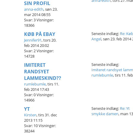
anna-edith
,
tors 27. ma
SIN PROFIL
anna-edith
,
søn 23.
mar 2014 08:55
Svar:
3
Visninger:
18366
KØB PÅ EBAY
Seneste indlæg:
Re: Kø
Angel
,
søn 23. feb 2014 
Jennifer91
,
tors 20.
feb 2014 20:02
Svar:
2
Visninger:
14728
IMITERET
Seneste indlæg:
Imiteret randsyet lam
RANDSYET
rumlebumle
,
tirs 11. fe
LAMMESKIND??
rumlebumle
,
tirs 11.
feb 2014 17:43
Svar:
0
Visninger:
14966
YT
Seneste indlæg:
Re: Yt
smykke damen
,
man 13.
Kirsten
,
tirs 31. dec
2013 11:15
Svar:
10
Visninger:
38244