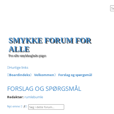
SMYKKE FORUM FOR
ALLE
For alle smykkeglade piger
Hurtige links
Boardindeks
〉
Velkommen
〉
Forslag og spørgsmål
FORSLAG OG SPØRGSMÅL
Redaktør:
rumlebumle
S
A
Nyt emne
ø
v
g
a