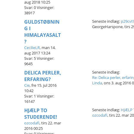
aug 2018 10:25
Svar:
0
Visninger:
38917
GULDSTØBNIN
Seneste indlæg:
p29cv
GeorgeHarspone
,
tirs 
G I
HIMALAYASALT
?
CecilieLR
,
man 14.
aug 2017 13:24
Svar:
5
Visninger:
9645
DELICA PERLER,
Seneste indlæg:
Re: Delica perler, erfari
ERFARING?
Linda
,
ons 3. aug 2016 
Cie
,
fre 15. jul 2016
10:42
Svar:
1
Visninger:
16147
HJÆLP TO
Seneste indlæg:
HJÆLP 
ozcodafi
,
tirs 22. mar 2
STUDERENDE!
ozcodafi
,
tirs 22. mar
2016 00:25
Svar:
0
Visninger: