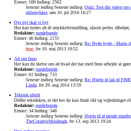
Emner:
100
Indlæg:
2502
Seneste indlæg
Seneste indlæg:
Quiz: Test din viden o
gklsmykker
,
søn 10. jul 2016 16:27
Dyt dyt skal vi byt
Her kan byttes alt til smykkefremstilling, såsom perler, tilbehør
Redaktør:
rumlebumle
Emner:
46
Indlæg:
2155
Seneste indlæg
Seneste indlæg:
Re: Bytte bytte - Marts-A
lene
,
fre 10. maj 2013 10:52
Alt om fimo
Her kan du skrive om alt hvad der har med fimo arbejde at gøre
Redaktør:
rumlebumle
Emner:
61
Indlæg:
733
Seneste indlæg
Seneste indlæg:
Re: Hjælp til lak til FIM
Linda
,
fre 29. aug 2014 13:59
Teknisk uheld
Driller teknikken, er det her du kan finde råd og vejledninger el
Redaktør:
rumlebumle
Emner:
34
Indlæg:
348
Seneste indlæg
Seneste indlæg:
Hjælp til at tænde mini
TheCreativeMuslimah
,
fre 13. sep 2013 19:24