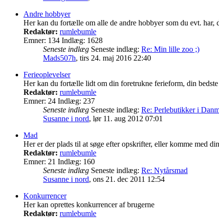
Andre hobbyer
Her kan du fortælle om alle de andre hobbyer som du evt. har, de
Redaktør:
rumlebumle
Emner:
134
Indlæg:
1628
Seneste indlæg
Seneste indlæg:
Re: Min lille zoo ;)
Mads507h
,
tirs 24. maj 2016 22:40
Ferieoplevelser
Her kan du fortælle lidt om din foretrukne ferieform, din bedste f
Redaktør:
rumlebumle
Emner:
24
Indlæg:
237
Seneste indlæg
Seneste indlæg:
Re: Perlebutikker i Dan
Susanne i nord
,
lør 11. aug 2012 07:01
Mad
Her er der plads til at søge efter opskrifter, eller komme med d
Redaktør:
rumlebumle
Emner:
21
Indlæg:
160
Seneste indlæg
Seneste indlæg:
Re: Nytårsmad
Susanne i nord
,
ons 21. dec 2011 12:54
Konkurrencer
Her kan oprettes konkurrencer af brugerne
Redaktør:
rumlebumle