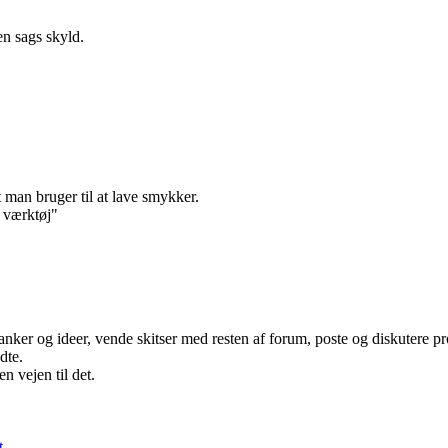
en sags skyld.
et man bruger til at lave smykker.
 værktøj"
ker og ideer, vende skitser med resten af forum, poste og diskutere pro
dte.
n vejen til det.
t