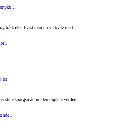
m smykk…
, og tråd, eller hvad man nu vil bytte med
pril
O ler
ler stille spørgsmål om den digitale verden.
brænde…