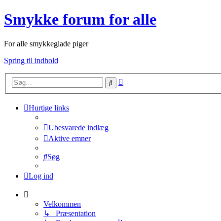
Smykke forum for alle
For alle smykkeglade piger
Spring til indhold
Avanceret
Søg
søgning
Hurtige links
Ubesvarede indlæg
Aktive emner
Søg
Log ind
Velkommen
↳ Præsentation