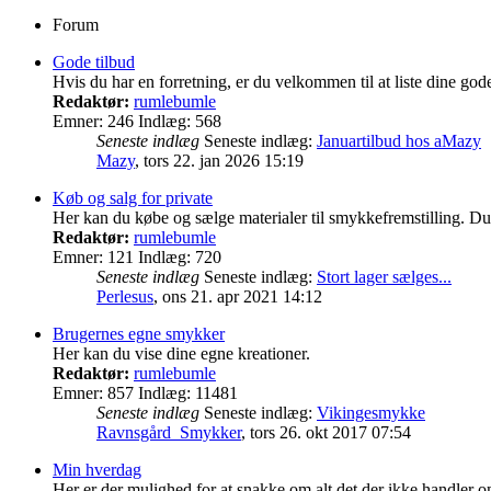
Forum
Gode tilbud
Hvis du har en forretning, er du velkommen til at liste dine gode
Redaktør:
rumlebumle
Emner:
246
Indlæg:
568
Seneste indlæg
Seneste indlæg:
Januartilbud hos aMazy
Mazy
,
tors 22. jan 2026 15:19
Køb og salg for private
Her kan du købe og sælge materialer til smykkefremstilling. D
Redaktør:
rumlebumle
Emner:
121
Indlæg:
720
Seneste indlæg
Seneste indlæg:
Stort lager sælges...
Perlesus
,
ons 21. apr 2021 14:12
Brugernes egne smykker
Her kan du vise dine egne kreationer.
Redaktør:
rumlebumle
Emner:
857
Indlæg:
11481
Seneste indlæg
Seneste indlæg:
Vikingesmykke
Ravnsgård_Smykker
,
tors 26. okt 2017 07:54
Min hverdag
Her er der mulighed for at snakke om alt det der ikke handler om