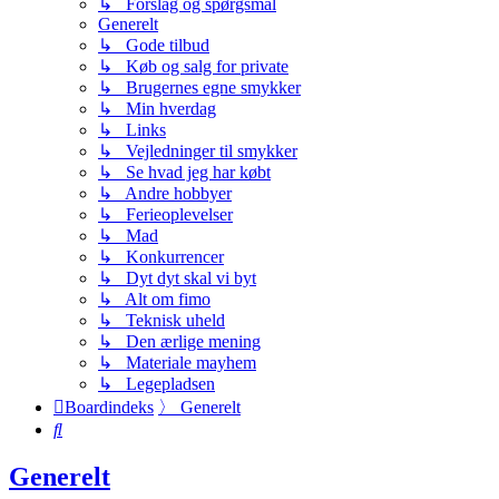
↳ Forslag og spørgsmål
Generelt
↳ Gode tilbud
↳ Køb og salg for private
↳ Brugernes egne smykker
↳ Min hverdag
↳ Links
↳ Vejledninger til smykker
↳ Se hvad jeg har købt
↳ Andre hobbyer
↳ Ferieoplevelser
↳ Mad
↳ Konkurrencer
↳ Dyt dyt skal vi byt
↳ Alt om fimo
↳ Teknisk uheld
↳ Den ærlige mening
↳ Materiale mayhem
↳ Legepladsen
Boardindeks
〉
Generelt
Søg
Generelt