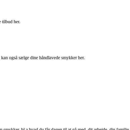
 tilbud her.
u kan også sælge dine håndlavede smykker her.
 smykker, bl.a hvad du får dagen til at gå med, dit arbejde, din familie