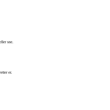
ller sne.
tter er.