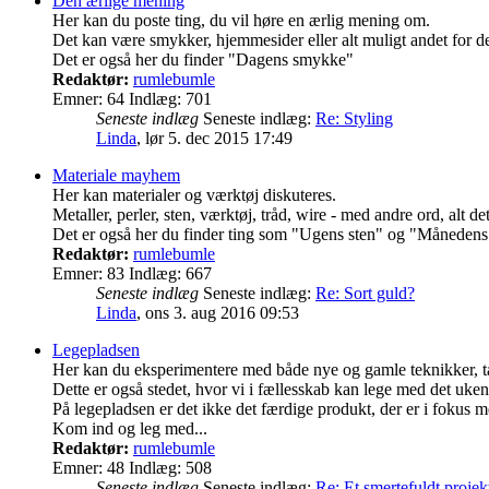
Den ærlige mening
Her kan du poste ting, du vil høre en ærlig mening om.
Det kan være smykker, hjemmesider eller alt muligt andet for d
Det er også her du finder "Dagens smykke"
Redaktør:
rumlebumle
Emner:
64
Indlæg:
701
Seneste indlæg
Seneste indlæg:
Re: Styling
Linda
,
lør 5. dec 2015 17:49
Materiale mayhem
Her kan materialer og værktøj diskuteres.
Metaller, perler, sten, værktøj, tråd, wire - med andre ord, alt d
Det er også her du finder ting som "Ugens sten" og "Månedens
Redaktør:
rumlebumle
Emner:
83
Indlæg:
667
Seneste indlæg
Seneste indlæg:
Re: Sort guld?
Linda
,
ons 3. aug 2016 09:53
Legepladsen
Her kan du eksperimentere med både nye og gamle teknikker, tan
Dette er også stedet, hvor vi i fællesskab kan lege med det uken
På legepladsen er det ikke det færdige produkt, der er i fokus me
Kom ind og leg med...
Redaktør:
rumlebumle
Emner:
48
Indlæg:
508
Seneste indlæg
Seneste indlæg:
Re: Et smertefuldt projek