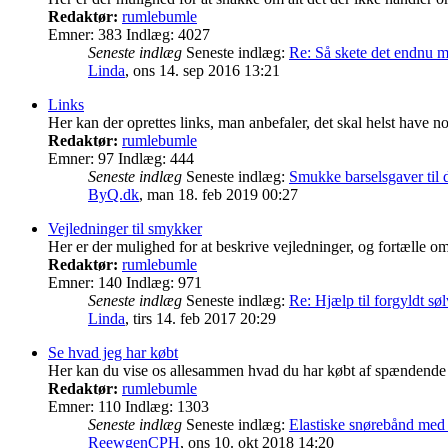
Redaktør:
rumlebumle
Emner:
383
Indlæg:
4027
Seneste indlæg
Seneste indlæg:
Re: Så skete det endnu 
Linda
,
ons 14. sep 2016 13:21
Links
Her kan der oprettes links, man anbefaler, det skal helst have
Redaktør:
rumlebumle
Emner:
97
Indlæg:
444
Seneste indlæg
Seneste indlæg:
Smukke barselsgaver til
ByQ.dk
,
man 18. feb 2019 00:27
Vejledninger til smykker
Her er der mulighed for at beskrive vejledninger, og fortælle o
Redaktør:
rumlebumle
Emner:
140
Indlæg:
971
Seneste indlæg
Seneste indlæg:
Re: Hjælp til forgyldt søl
Linda
,
tirs 14. feb 2017 20:29
Se hvad jeg har købt
Her kan du vise os allesammen hvad du har købt af spændende tin
Redaktør:
rumlebumle
Emner:
110
Indlæg:
1303
Seneste indlæg
Seneste indlæg:
Elastiske snørebånd me
ReewgenCPH
,
ons 10. okt 2018 14:20