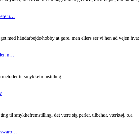
mere u…
 noget med håndarbejde/hobby at gøre, men ellers ser vi hen ad vejen hv
 den n…
m metoder til smykkefremstilling
v
g til smykkefremstilling, det være sig perler, tilbehør, værktøj, o.a
d swaro…