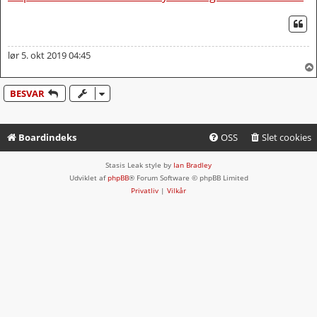
CI
lør 5. okt 2019 04:45
BESVAR
Boardindeks
OSS
Slet cookies
Stasis Leak style by
Ian Bradley
Udviklet af
phpBB
® Forum Software © phpBB Limited
Privatliv
|
Vilkår