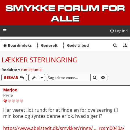
SMYKKE FORUM FOR
ALLE
Log ind
〉
〉
S
Boardindeks
Generelt
Gode tilbud
ø
LÆKKER STERLINGRING
g
Redaktør:
rumlebumle
SØG
AVANCERET 
BESVAR
Marjoe
Perle
Har været lidt rundt for at finde en forlovelsesring til
min kone og syntes denne er ok, hvad siger i?
https://www.abelstedt.dk/smykker/ringe/ ... rcsm0040a/