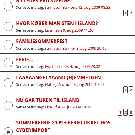
BILLEDER FRA SVERIGE
Seneste indlæg:
rumlebumle
«
ons 12. aug 2009 08:33
1
2
HVOR KØBER MAN STEN I ISLAND?
Seneste indlæg:
Lise
«
søn 9. aug 2009 11:26
FAMILIESOMMERFEST
Seneste indlæg:
rumlebumle
«
lør 8. aug 2009 20:15
FERIE...
Seneste indlæg:
Eva1950
«
tirs 4. aug 2009 23:02
LAAAAANGELAAAND (HJEMME IGEN)
Seneste indlæg:
NatasjaA
«
man 3. aug 2009 19:29
1
2
NU GÅR TUREN TIL ISLAND
Seneste indlæg:
Lise
«
fre 24. jul 2009 18:05
1
2
3
SOMMERFERIE 2009 + FERIELUKKET HOS
CYBERIMPORT