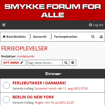
SMYKKE FORUM FOR
ALLE
Log ind
〉
〉
S
Boardindeks
Generelt
Ferieoplevelser
ø
FERIEOPLEVELSER
g
Redaktør:
rumlebumle
SØG
AVANCERET SØGNI
NYT EMNE
Emner
PERLEBUTIKKER I DANMARK!
Seneste indlæg:
Susanne i nord
«
lør 11. aug 2012 07:01
BERLIN OG NEW YORK
Seneste indlæg:
Angel
«
tirs 10. jul 2012 22:25