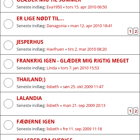
Seneste indlæg:
Eva1950
«
tors 15. apr 2010 06:50
ER LIGE NØDT TIL...
Seneste indlæg:
Danagonia
«
man 12. apr 2010 18:41
1
2
JESPERHUS
Seneste indlæg:
Havfruen
«
tirs 2. mar 2010 08:20
FRANKRIG IGEN - GLÆDER MIG RIGTIG MEGET
Seneste indlæg:
Linda
«
tors 7. jan 2010 15:53
THAILAND;)
Seneste indlæg:
lisbeth
«
søn 25. okt 2009 11:47
LALANDIA
Seneste indlæg:
lisbeth
«
man 21. sep 2009 20:13
1
2
FÆØERNE IGEN
Seneste indlæg:
lisbeth
«
fre 11. sep 2009 11:18