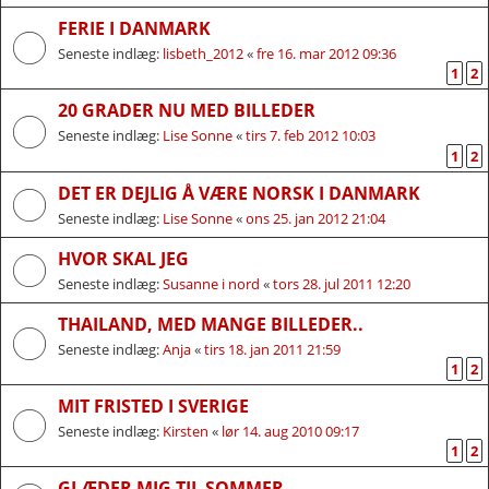
FERIE I DANMARK
Seneste indlæg:
lisbeth_2012
«
fre 16. mar 2012 09:36
1
2
20 GRADER NU MED BILLEDER
Seneste indlæg:
Lise Sonne
«
tirs 7. feb 2012 10:03
1
2
DET ER DEJLIG Å VÆRE NORSK I DANMARK
Seneste indlæg:
Lise Sonne
«
ons 25. jan 2012 21:04
HVOR SKAL JEG
Seneste indlæg:
Susanne i nord
«
tors 28. jul 2011 12:20
THAILAND, MED MANGE BILLEDER..
Seneste indlæg:
Anja
«
tirs 18. jan 2011 21:59
1
2
MIT FRISTED I SVERIGE
Seneste indlæg:
Kirsten
«
lør 14. aug 2010 09:17
1
2
GLÆDER MIG TIL SOMMER